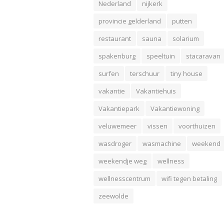
Nederland
nijkerk
provincie gelderland
putten
restaurant
sauna
solarium
spakenburg
speeltuin
stacaravan
surfen
terschuur
tiny house
vakantie
Vakantiehuis
Vakantiepark
Vakantiewoning
veluwemeer
vissen
voorthuizen
wasdroger
wasmachine
weekend
weekendje weg
wellness
wellnesscentrum
wifi tegen betaling
zeewolde