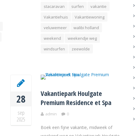
stacaravan
surfen
vakantie
Vakantiehuis
Vakantiewoning
veluwemeer
walibi holland
weekend
weekendje weg
windsurfen
zeewolde
Vakantiepark Houlgate
28
Premium Residence et Spa
sep
admin
0
2025
Boek een fijne vakantie, midweek of
weekend weg op Vakantiepark Houlgate