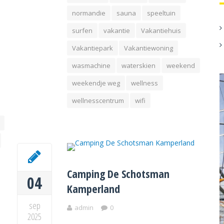
normandie
sauna
speeltuin
surfen
vakantie
Vakantiehuis
Vakantiepark
Vakantiewoning
wasmachine
waterskien
weekend
weekendje weg
wellness
wellnesscentrum
wifi
Camping De Schotsman
04
Kamperland
sep
admin
0
2025