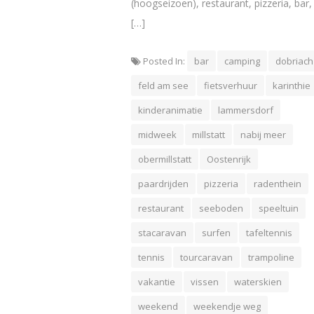
(hoogseizoen), restaurant, pizzeria, bar,
[…]
Posted In:
bar
camping
dobriach
feld am see
fietsverhuur
karinthie
kinderanimatie
lammersdorf
midweek
millstatt
nabij meer
obermillstatt
Oostenrijk
paardrijden
pizzeria
radenthein
restaurant
seeboden
speeltuin
stacaravan
surfen
tafeltennis
tennis
tourcaravan
trampoline
vakantie
vissen
waterskien
weekend
weekendje weg