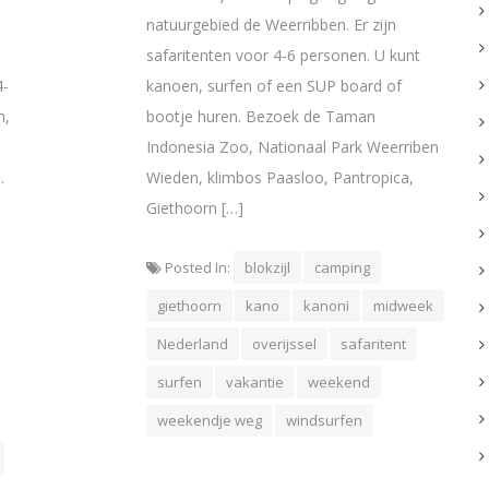
natuurgebied de Weerribben. Er zijn
safaritenten voor 4-6 personen. U kunt
4-
kanoen, surfen of een SUP board of
n,
bootje huren. Bezoek de Taman
Indonesia Zoo, Nationaal Park Weerriben
.
Wieden, klimbos Paasloo, Pantropica,
Giethoorn […]
Posted In:
blokzijl
camping
giethoorn
kano
kanoni
midweek
Nederland
overijssel
safaritent
surfen
vakantie
weekend
weekendje weg
windsurfen