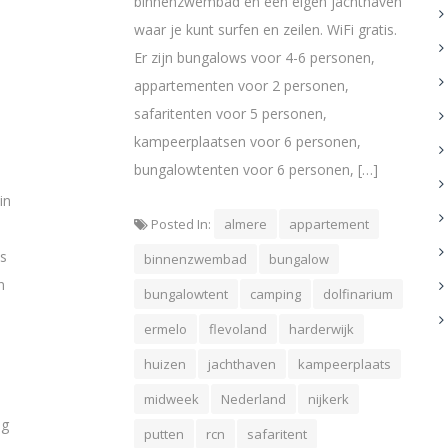
binnenzwembad en een eigen jachthaven
waar je kunt surfen en zeilen. WiFi gratis.
Er zijn bungalows voor 4-6 personen,
appartementen voor 2 personen,
safaritenten voor 5 personen,
kampeerplaatsen voor 6 personen,
bungalowtenten voor 6 personen, […]
in
Posted In:
almere
appartement
is
binnenzwembad
bungalow
n
bungalowtent
camping
dolfinarium
ermelo
flevoland
harderwijk
huizen
jachthaven
kampeerplaats
midweek
Nederland
nijkerk
ag
putten
rcn
safaritent