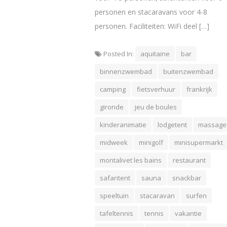
personen en stacaravans voor 4-8
personen. Faciliteiten: WiFi deel […]
Posted In:
aquitaine
bar
binnenzwembad
buitenzwembad
camping
fietsverhuur
frankrijk
gironde
jeu de boules
kinderanimatie
lodgetent
massage
midweek
minigolf
minisupermarkt
montalivet les bains
restaurant
safaritent
sauna
snackbar
speeltuin
stacaravan
surfen
tafeltennis
tennis
vakantie