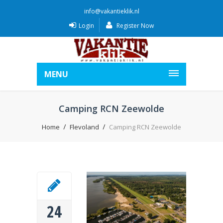
info@vakantieklik.nl
Login
Register Now
MENU
Camping RCN Zeewolde
Home
Flevoland
Camping RCN Zeewolde
24