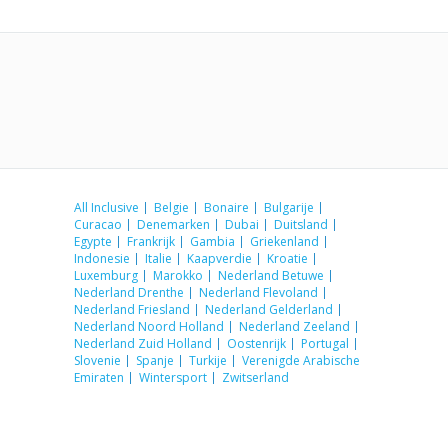
All Inclusive
Belgie
Bonaire
Bulgarije
Curacao
Denemarken
Dubai
Duitsland
Egypte
Frankrijk
Gambia
Griekenland
Indonesie
Italie
Kaapverdie
Kroatie
Luxemburg
Marokko
Nederland Betuwe
Nederland Drenthe
Nederland Flevoland
Nederland Friesland
Nederland Gelderland
Nederland Noord Holland
Nederland Zeeland
Nederland Zuid Holland
Oostenrijk
Portugal
Slovenie
Spanje
Turkije
Verenigde Arabische
Emiraten
Wintersport
Zwitserland