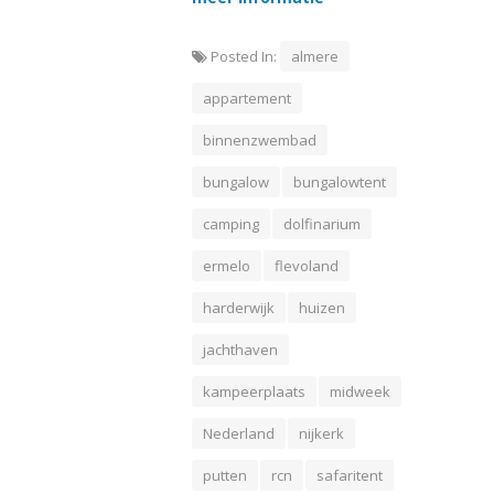
Posted In:
almere
appartement
binnenzwembad
bungalow
bungalowtent
camping
dolfinarium
ermelo
flevoland
harderwijk
huizen
jachthaven
kampeerplaats
midweek
Nederland
nijkerk
putten
rcn
safaritent