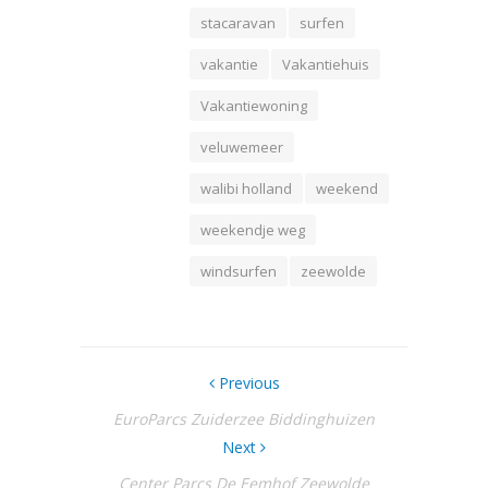
stacaravan
surfen
vakantie
Vakantiehuis
Vakantiewoning
veluwemeer
walibi holland
weekend
weekendje weg
windsurfen
zeewolde
Previous
EuroParcs Zuiderzee Biddinghuizen
Next
Center Parcs De Eemhof Zeewolde