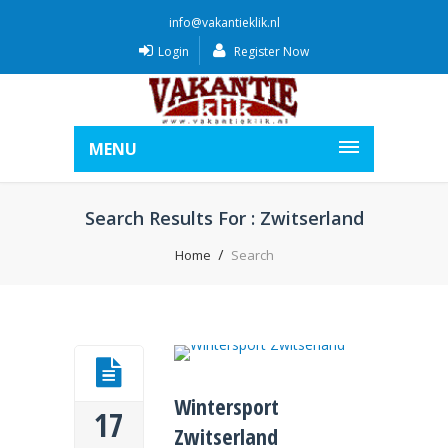
info@vakantieklik.nl
Login
Register Now
MENU
Search Results For : Zwitserland
Home
Search
Wintersport
17
Zwitserland