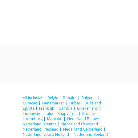
All Inclusive
Belgie
Bonaire
Bulgarije
Curacao
Denemarken
Dubai
Duitsland
Egypte
Frankrijk
Gambia
Griekenland
Indonesie
Italie
Kaapverdie
Kroatie
Luxemburg
Marokko
Nederland Betuwe
Nederland Drenthe
Nederland Flevoland
Nederland Friesland
Nederland Gelderland
Nederland Noord Holland
Nederland Zeeland