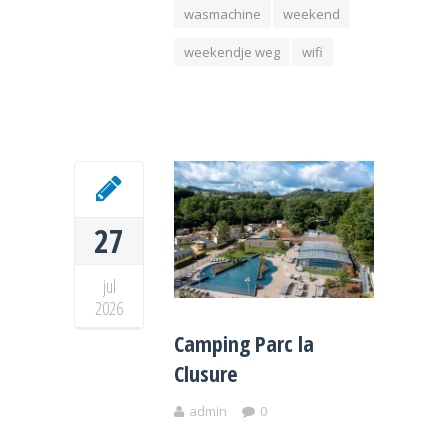
wasmachine
weekend
weekendje weg
wifi
27
jul
2026
Camping Parc la
Clusure
admin
0