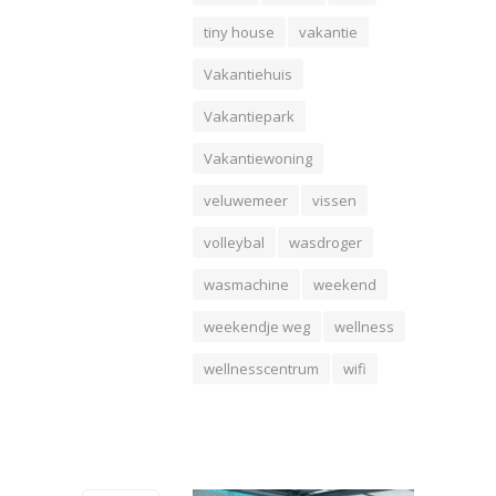
tiny house
vakantie
Vakantiehuis
Vakantiepark
Vakantiewoning
veluwemeer
vissen
volleybal
wasdroger
wasmachine
weekend
weekendje weg
wellness
wellnesscentrum
wifi