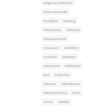
belgische ardennen
buitenzwembad
bungalow
camping
fietsverhuur
midweek
minisupermarkt
restaurant
safaritent
snackbar
speeltuin
stacaravan
tafeltennis
tent
trampoline
vakantie
Vakantiehuis
Vakantiewoning
virton
vissen
voetbal