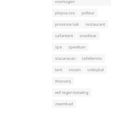
voertuigen
plopsa coo
polleur
provincie luik
restaurant
safaritent
snackbar
spa
speeltuin
stacaravan
tafeltennis
tent
vissen
volleybal
Wasserij
wifi tegen betaling
zwembad