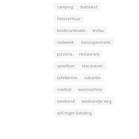
camping
duitsland
fietsverhuur
kinderanimatie
lindau
midweek
minisupermarkt
pizzeria
restaurant
speeltuin
stacaravan
tafeltennis
vakantie
voetbal
wasmachine
weekend
weekendje weg
wifi tegen betaling