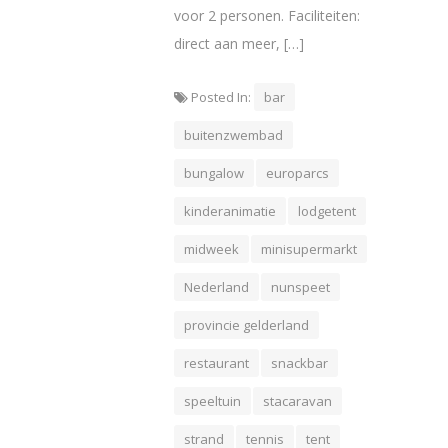
voor 2 personen. Faciliteiten:
direct aan meer, […]
Posted In:
bar
buitenzwembad
bungalow
europarcs
kinderanimatie
lodgetent
midweek
minisupermarkt
Nederland
nunspeet
provincie gelderland
restaurant
snackbar
speeltuin
stacaravan
strand
tennis
tent