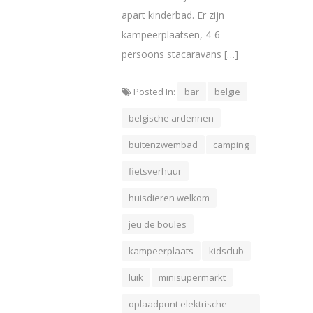
apart kinderbad. Er zijn
kampeerplaatsen, 4-6
persoons stacaravans […]
Posted In:
bar
belgie
belgische ardennen
buitenzwembad
camping
fietsverhuur
huisdieren welkom
jeu de boules
kampeerplaats
kidsclub
luik
minisupermarkt
oplaadpunt elektrische