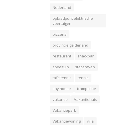
Nederland
oplaadpunt elektrische
voertuigen
pizzeria
provincie gelderland
restaurant
snackbar
speeltuin
stacaravan
tafeltennis
tennis
tiny house
trampoline
vakantie
Vakantiehuis
Vakantiepark
Vakantiewoning
villa