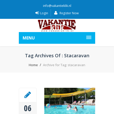
info@vakantieklik.nl
Login
Register Now
MENU
Tag Archives Of : Stacaravan
Home
Archive for Tag: stacaravan
06