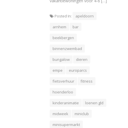
vakantiewoningen voor 4-6 […]
Posted In:
apeldoorn
arnhem
bar
beekbergen
binnenzwembad
bungalow
dieren
empe
europarcs
fietsverhuur
fitness
hoenderloo
kinderanimatie
loenen gld
midweek
miniclub
minisupermarkt