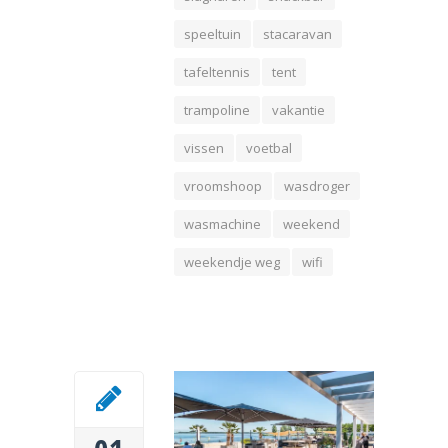
speeltuin
stacaravan
tafeltennis
tent
trampoline
vakantie
vissen
voetbal
vroomshoop
wasdroger
wasmachine
weekend
weekendje weg
wifi