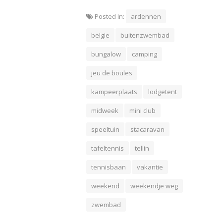
Posted In:
ardennen
belgie
buitenzwembad
bungalow
camping
jeu de boules
kampeerplaats
lodgetent
midweek
mini club
speeltuin
stacaravan
tafeltennis
tellin
tennisbaan
vakantie
weekend
weekendje weg
zwembad