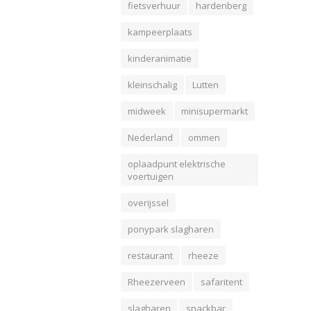
fietsverhuur
hardenberg
kampeerplaats
kinderanimatie
kleinschalig
Lutten
midweek
minisupermarkt
Nederland
ommen
oplaadpunt elektrische
voertuigen
overijssel
ponypark slagharen
restaurant
rheeze
Rheezerveen
safaritent
slagharen
snackbar