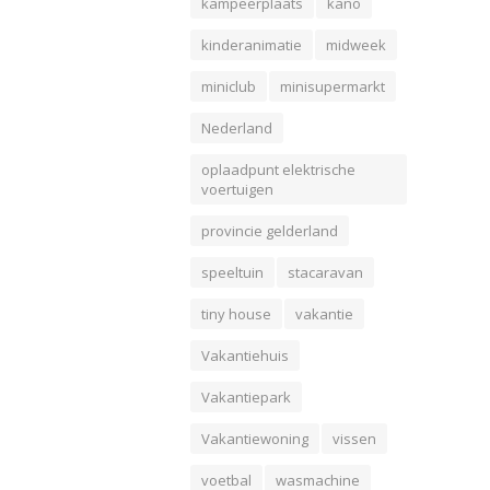
kampeerplaats
kano
kinderanimatie
midweek
miniclub
minisupermarkt
Nederland
oplaadpunt elektrische
voertuigen
provincie gelderland
speeltuin
stacaravan
tiny house
vakantie
Vakantiehuis
Vakantiepark
Vakantiewoning
vissen
voetbal
wasmachine