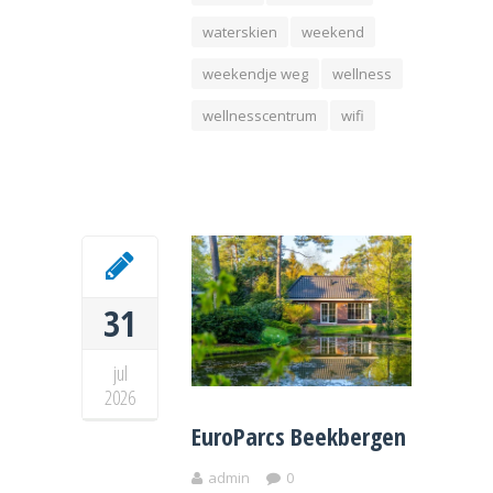
waterskien
weekend
weekendje weg
wellness
wellnesscentrum
wifi
31
jul
2026
EuroParcs Beekbergen
admin
0