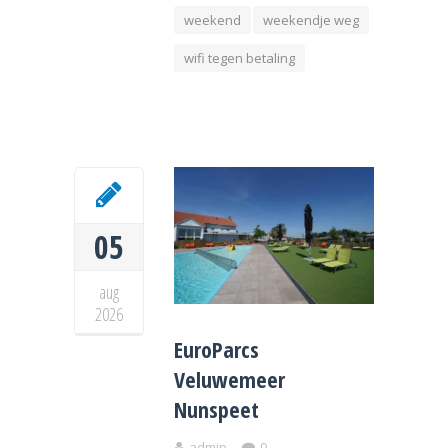
weekend
weekendje weg
wifi tegen betaling
05
aug
2026
EuroParcs
Veluwemeer
Nunspeet
admin
0