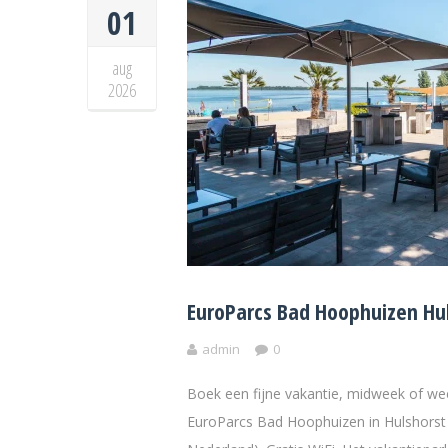
01
aug
2026
EuroParcs Bad Hoophuizen Hu
admin
0
Boek een fijne vakantie, midweek of w
EuroParcs Bad Hoophuizen in Hulshorst 