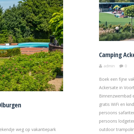
Camping Acke
admin
0
Boek een fijne v
Ackersate in Voor
Binnenzwembad en
Olburgen
gratis WiFi en kin
persoons safarite
persoons lodgetent
eekendje weg op vakantiepark
outdoor trampolin