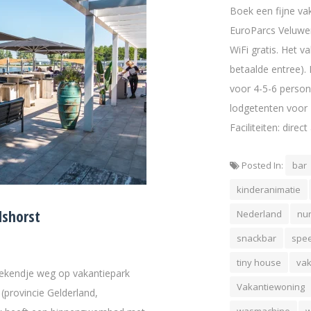
Boek een fijne v
EuroParcs Veluwem
WiFi gratis. Het 
betaalde entree).
voor 4-5-6 perso
lodgetenten voor 
Faciliteiten: direc
Posted In:
bar
kinderanimatie
lshorst
Nederland
nu
snackbar
spee
tiny house
vak
eekendje weg op vakantiepark
Vakantiewoning
(provincie Gelderland,