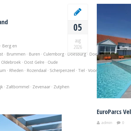
and
05
aug
· Berg en
2026
st · Brummen · Buren · Culemborg · Doesburg · Doetinchem · Druten · 
· Oldebroek · Oost Gelre · Oude
kum · Rheden · Rozendaal · Scherpenzeel · Tiel · Voorst · Wageningen ·
ijk · Zaltbommel · Zevenaar · Zutphen
EuroParcs V
admin
0