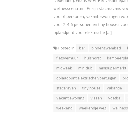
Nederland). Gratis WiFi. Het vakantiep
wellnesscentrum. Er zijn stacaravans v
voor 6 personen, vakantiewoningen voo
voor 2-4-6 personen en tiny houses voor 
oplaadpunt voor elektrische […]
Posted In:
bar
binnenzwembad
fietsverhuur
hulshorst
kampeerpla
midweek
miniclub
minisupermarkt
oplaadpunt elektrische voertuigen
pro
stacaravan
tiny house
vakantie
Vakantiewoning
vissen
voetbal
weekend
weekendje weg
wellness