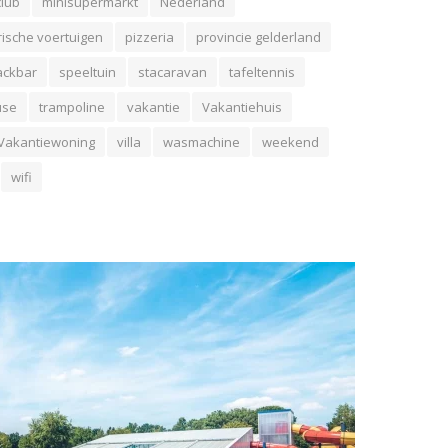
club
minisupermarkt
Nederland
rische voertuigen
pizzeria
provincie gelderland
ackbar
speeltuin
stacaravan
tafeltennis
use
trampoline
vakantie
Vakantiehuis
Vakantiewoning
villa
wasmachine
weekend
wifi