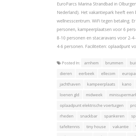
EuroParcs Marina Strandbad in Olburgen 
Nederland). Het vakantiepark heeft ee
wellnesscentrum. WiFi tegen betaling. Er
personen, kampeerplaatsen voor 6 pers
8-10 personen en stacaravans voor 2-4
4-6 personen. Faciliteiten: oplaadpunt v
Posted In:
arnhem
brummen
bu
dieren
eerbeek
ellecom
europa
jachthaven
kampeerplaats
kano
loenen gld
midweek
minisupermar
oplaadpunt elektrische voertuigen
pro
rheden
snackbar
spankeren
sp
tafeltennis
tiny house
vakantie