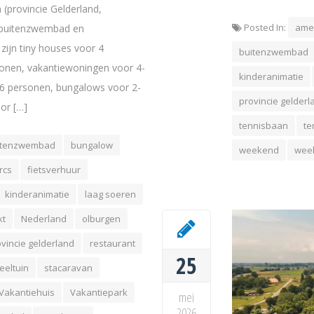
(provincie Gelderland,
Posted In:
ame
n buitenzwembad en
 zijn tiny houses voor 4
buitenzwembad
onen, vakantiewoningen voor 4-
kinderanimatie
-6 personen, bungalows voor 2-
provincie gelderl
oor […]
tennisbaan
te
itenzwembad
bungalow
weekend
wee
rcs
fietsverhuur
kinderanimatie
laag soeren
kt
Nederland
olburgen
vincie gelderland
restaurant
25
eeltuin
stacaravan
Vakantiehuis
Vakantiepark
mei
2026