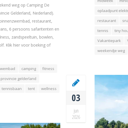
midweek
mini
weekend weg op Camping De
oplaadpunt elekt
incie Gelderland, Nederland).
restaurant
sn
binnenzwembad, restaurant,
avans, 6 persoons safaritenten en
tennis
tiny ho
llness, zandspeeltuin, bowlen,
Vakantiepark
lf. Klik hier voor boeking of
weekendje weg
zwembad
camping
fitness
provincie gelderland
tennisbaan
tent
wellness
03
jun
2026