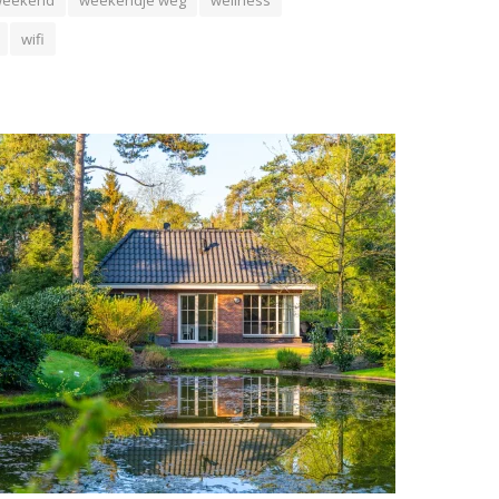
weekend
weekendje weg
wellness
wifi