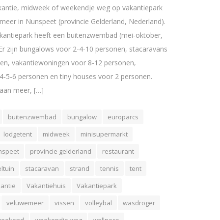
akantie, midweek of weekendje weg op vakantiepark
eer in Nunspeet (provincie Gelderland, Nederland).
vakantiepark heeft een buitenzwembad (mei-oktober,
 Er zijn bungalows voor 2-4-10 personen, stacaravans
nen, vakantiewoningen voor 8-12 personen,
4-5-6 personen en tiny houses voor 2 personen.
t aan meer, […]
buitenzwembad
bungalow
europarcs
lodgetent
midweek
minisupermarkt
nspeet
provincie gelderland
restaurant
ltuin
stacaravan
strand
tennis
tent
antie
Vakantiehuis
Vakantiepark
veluwemeer
vissen
volleybal
wasdroger