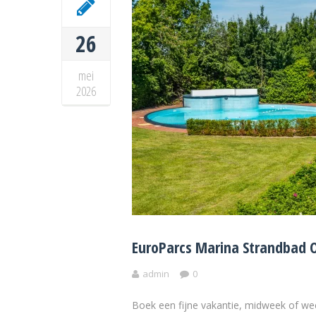
26
mei
2026
EuroParcs Marina Strandbad 
admin
0
Boek een fijne vakantie, midweek of w