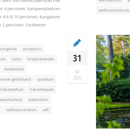
wasmachine
ark heeft een binnenzwembad met
oor 4 personen, kampeerplaatsen
wellnesscentrum
r 4-6-8-10 personen, bungalows
2 personen. Faciliteiten:
bungalow
europarcs
31
ats
kano
kinderanimatie
Nederland
jul
2026
vincie gelderland
speeltuin
Vakantiehuis
Vakantiepark
wasmachine
waterskien
wellnesscentrum
wifi