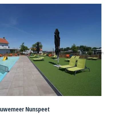
Duiven · Ede · Elburg · Epe · Ermelo · Harderwijk · Hattem · Heerde ·
 West
eluwemeer Nunspeet