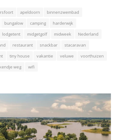
rsfoort
apeldoorn
binnenzwembad
bungalow
camping
harderwijk
lodgetent
midgetgolf
midweek
Nederland
and
restaurant
snackbar
stacaravan
nt
tiny house
vakantie
veluwe
voorthuizen
kendje weg
wifi