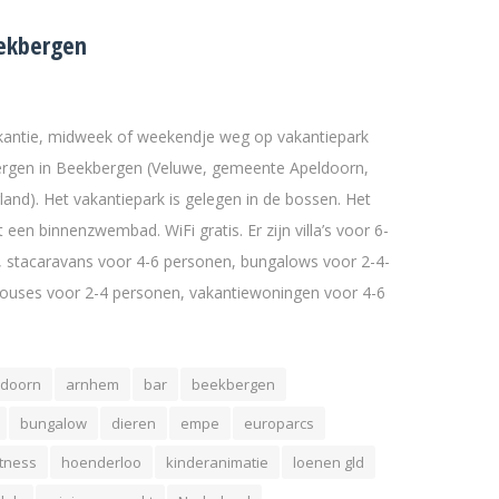
ekbergen
akantie, midweek of weekendje weg op vakantiepark
rgen in Beekbergen (Veluwe, gemeente Apeldoorn,
land). Het vakantiepark is gelegen in de bossen. Het
 een binnenzwembad. WiFi gratis. Er zijn villa’s voor 6-
 stacaravans voor 4-6 personen, bungalows voor 2-4-
houses voor 2-4 personen, vakantiewoningen voor 4-6
ldoorn
arnhem
bar
beekbergen
bungalow
dieren
empe
europarcs
itness
hoenderloo
kinderanimatie
loenen gld