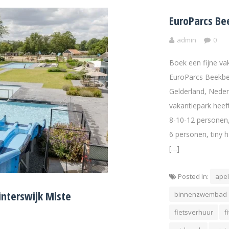
EuroParcs Be
admin
0
Boek een fijne v
EuroParcs Beekbe
Gelderland, Neder
vakantiepark heeft
8-10-12 personen,
6 personen, tiny 
[…]
Posted In:
ape
nterswijk Miste
binnenzwembad
fietsverhuur
f