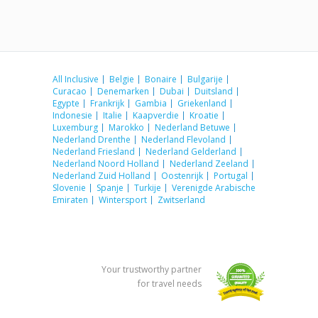
All Inclusive
Belgie
Bonaire
Bulgarije
Curacao
Denemarken
Dubai
Duitsland
Egypte
Frankrijk
Gambia
Griekenland
Indonesie
Italie
Kaapverdie
Kroatie
Luxemburg
Marokko
Nederland Betuwe
Nederland Drenthe
Nederland Flevoland
Nederland Friesland
Nederland Gelderland
Nederland Noord Holland
Nederland Zeeland
Nederland Zuid Holland
Oostenrijk
Portugal
Slovenie
Spanje
Turkije
Verenigde Arabische
Emiraten
Wintersport
Zwitserland
Your trustworthy partner
for travel needs