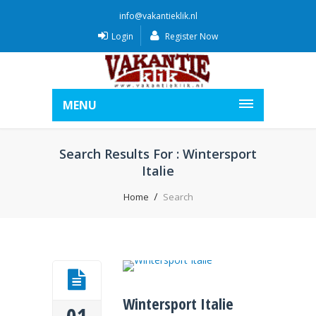
info@vakantieklik.nl
Login
Register Now
MENU
Search Results For : Wintersport
Italie
Home
Search
Wintersport Italie