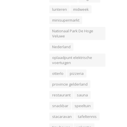
lunteren
midweek
minisupermarkt
Nationaal Park De Hoge
Veluwe
Nederland
oplaadpunt elektrische
voertuigen
otterlo
pizzeria
provincie gelderland
restaurant
sauna
snackbar
speeltuin
stacaravan
tafeltennis