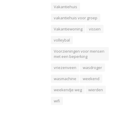
Vakantiehuis
vakantiehuis voor groep
Vakantiewoning
vissen
volleybal
Voorzieningen voor mensen
met een beperking
vriezenveen
wasdroger
wasmachine
weekend
weekendje weg
wierden
wifi