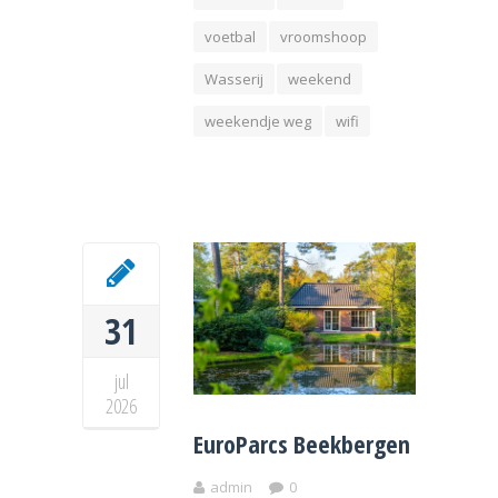
voetbal
vroomshoop
Wasserij
weekend
weekendje weg
wifi
31
jul
2026
EuroParcs Beekbergen
admin
0