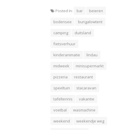
Posted In:
bar
beieren
bodensee
bungalowtent
camping
duitsland
fietsverhuur
kinderanimatie
lindau
midweek
minisupermarkt
pizzeria
restaurant
speeltuin
stacaravan
tafeltennis
vakantie
voetbal
wasmachine
weekend
weekendje weg