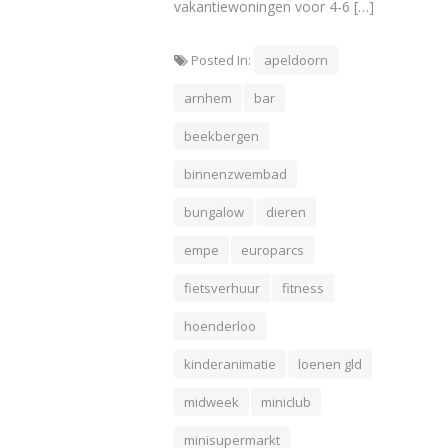
vakantiewoningen voor 4-6 […]
Posted In:
apeldoorn
arnhem
bar
beekbergen
binnenzwembad
bungalow
dieren
empe
europarcs
fietsverhuur
fitness
hoenderloo
kinderanimatie
loenen gld
midweek
miniclub
minisupermarkt