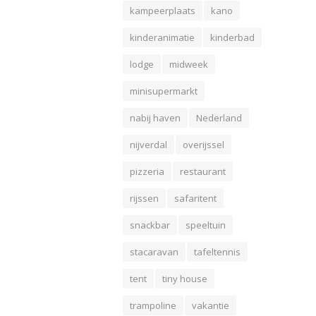
kampeerplaats
kano
kinderanimatie
kinderbad
lodge
midweek
minisupermarkt
nabij haven
Nederland
nijverdal
overijssel
pizzeria
restaurant
rijssen
safaritent
snackbar
speeltuin
stacaravan
tafeltennis
tent
tiny house
trampoline
vakantie