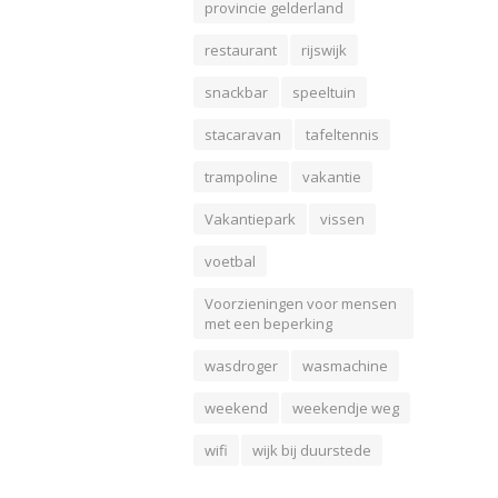
provincie gelderland
restaurant
rijswijk
snackbar
speeltuin
stacaravan
tafeltennis
trampoline
vakantie
Vakantiepark
vissen
voetbal
Voorzieningen voor mensen
met een beperking
wasdroger
wasmachine
weekend
weekendje weg
wifi
wijk bij duurstede