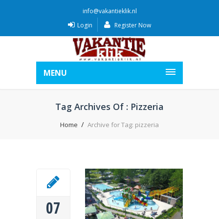
info@vakantieklik.nl
Login
Register Now
MENU
Tag Archives Of : Pizzeria
Home
Archive for Tag: pizzeria
07