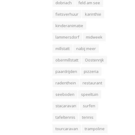
dobriach
feld am see
fietsverhuur
karinthie
kinderanimatie
lammersdorf
midweek
millstatt
nabij meer
obermillstatt
Oostenrijk
paardrijden
pizzeria
radenthein
restaurant
seeboden
speeltuin
stacaravan
surfen
tafeltennis
tennis
tourcaravan
trampoline