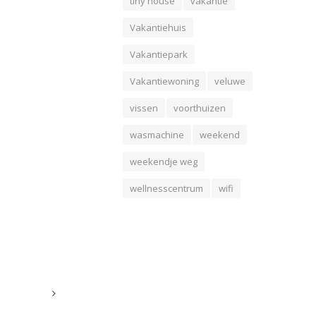
tiny house
vakantie
Vakantiehuis
Vakantiepark
Vakantiewoning
veluwe
vissen
voorthuizen
wasmachine
weekend
weekendje weg
wellnesscentrum
wifi