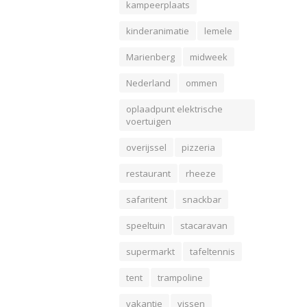
kampeerplaats
kinderanimatie
lemele
Marienberg
midweek
Nederland
ommen
oplaadpunt elektrische
voertuigen
overijssel
pizzeria
restaurant
rheeze
safaritent
snackbar
speeltuin
stacaravan
supermarkt
tafeltennis
tent
trampoline
vakantie
vissen