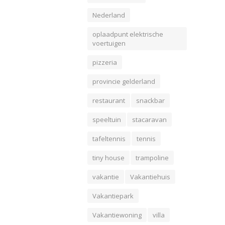
Nederland
oplaadpunt elektrische
voertuigen
pizzeria
provincie gelderland
restaurant
snackbar
speeltuin
stacaravan
tafeltennis
tennis
tiny house
trampoline
vakantie
Vakantiehuis
Vakantiepark
Vakantiewoning
villa