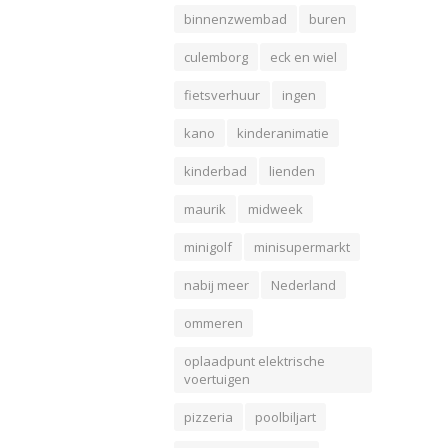
binnenzwembad
buren
culemborg
eck en wiel
fietsverhuur
ingen
kano
kinderanimatie
kinderbad
lienden
maurik
midweek
minigolf
minisupermarkt
nabij meer
Nederland
ommeren
oplaadpunt elektrische
voertuigen
pizzeria
poolbiljart