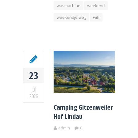
wasmachine
weekend
weekendje weg
wifi
23
jul
2026
Camping Gitzenweiler
Hof Lindau
admin
0