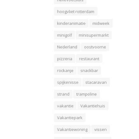
hoogvliet rotterdam
kinderanimatie
midweek
minigolf
minisupermarkt
Nederland
oostvoorne
pizzeria
restaurant
rockanje
snackbar
spijkenisse
stacaravan
strand
trampoline
vakantie
Vakantiehuis
Vakantiepark
Vakantiewoning
vissen