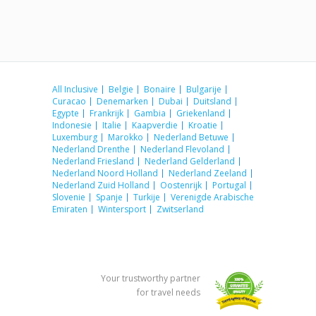
All Inclusive
Belgie
Bonaire
Bulgarije
Curacao
Denemarken
Dubai
Duitsland
Egypte
Frankrijk
Gambia
Griekenland
Indonesie
Italie
Kaapverdie
Kroatie
Luxemburg
Marokko
Nederland Betuwe
Nederland Drenthe
Nederland Flevoland
Nederland Friesland
Nederland Gelderland
Nederland Noord Holland
Nederland Zeeland
Nederland Zuid Holland
Oostenrijk
Portugal
Slovenie
Spanje
Turkije
Verenigde Arabische
Emiraten
Wintersport
Zwitserland
Your trustworthy partner
for travel needs