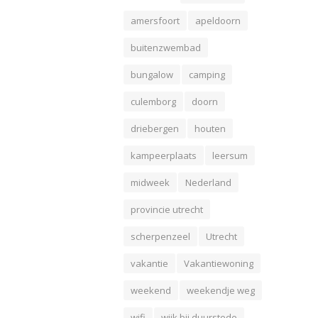
amersfoort
apeldoorn
buitenzwembad
bungalow
camping
culemborg
doorn
driebergen
houten
kampeerplaats
leersum
midweek
Nederland
provincie utrecht
scherpenzeel
Utrecht
vakantie
Vakantiewoning
weekend
weekendje weg
wifi
wijk bij duurstede