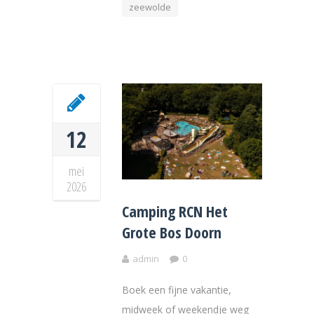
zeewolde
12
mei
2026
Camping RCN Het
Grote Bos Doorn
admin
0
Boek een fijne vakantie,
midweek of weekendje weg