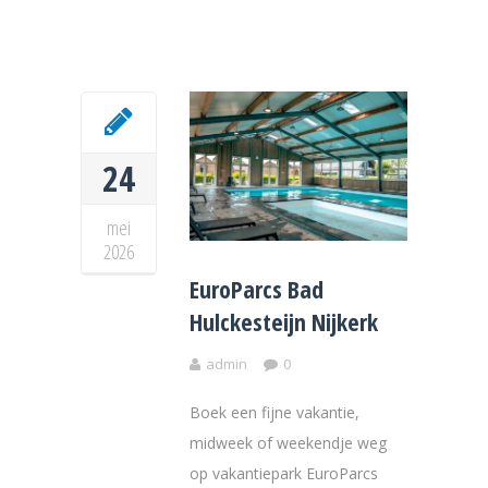
24
mei
2026
EuroParcs Bad
Hulckesteijn Nijkerk
admin
0
Boek een fijne vakantie,
midweek of weekendje weg
op vakantiepark EuroParcs