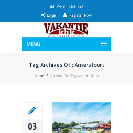
info@vakantieklik.nl
Login
Register Now
MENU
Tag Archives Of : Amersfoort
Home
Archive for Tag: amersfoort
03