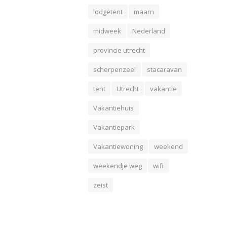
lodgetent
maarn
midweek
Nederland
provincie utrecht
scherpenzeel
stacaravan
tent
Utrecht
vakantie
Vakantiehuis
Vakantiepark
Vakantiewoning
weekend
weekendje weg
wifi
zeist