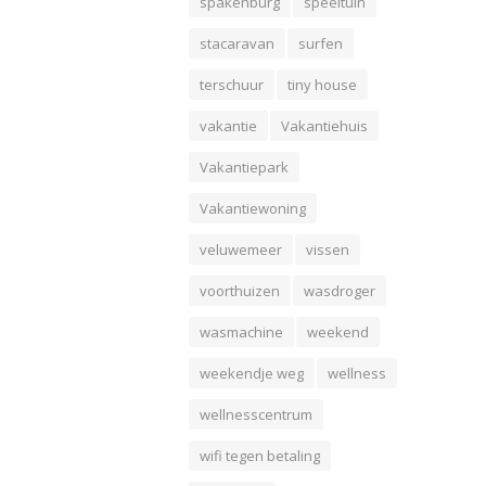
spakenburg
speeltuin
stacaravan
surfen
terschuur
tiny house
vakantie
Vakantiehuis
Vakantiepark
Vakantiewoning
veluwemeer
vissen
voorthuizen
wasdroger
wasmachine
weekend
weekendje weg
wellness
wellnesscentrum
wifi tegen betaling