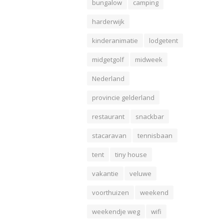
bungalow
camping
harderwijk
kinderanimatie
lodgetent
midgetgolf
midweek
Nederland
provincie gelderland
restaurant
snackbar
stacaravan
tennisbaan
tent
tiny house
vakantie
veluwe
voorthuizen
weekend
weekendje weg
wifi