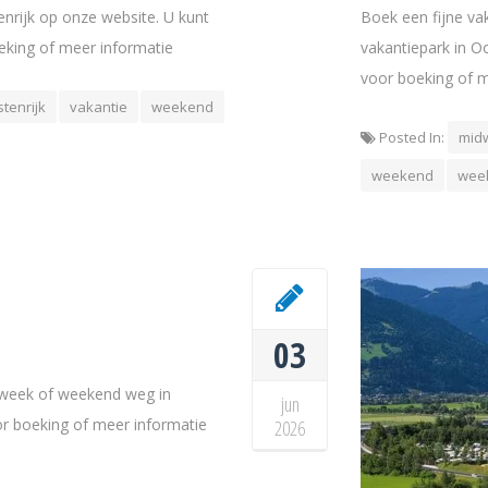
nrijk op onze website. U kunt
Boek een fijne v
oeking of meer informatie
vakantiepark in Oo
voor boeking of m
tenrijk
vakantie
weekend
Posted In:
mid
weekend
wee
03
dweek of weekend weg in
jun
oor boeking of meer informatie
2026