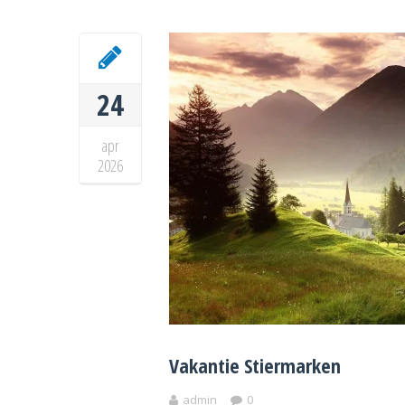
24
apr
2026
Vakantie Stiermarken
admin
0