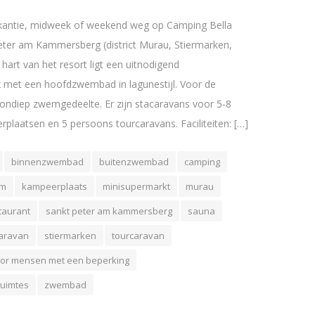
akantie, midweek of weekend weg op Camping Bella
Peter am Kammersberg (district Murau, Stiermarken,
t hart van het resort ligt een uitnodigend
et een hoofdzwembad in lagunestijl. Voor de
n ondiep zwemgedeelte. Er zijn stacaravans voor 5-8
plaatsen en 5 persoons tourcaravans. Faciliteiten: […]
binnenzwembad
buitenzwembad
camping
om
kampeerplaats
minisupermarkt
murau
taurant
sankt peter am kammersberg
sauna
aravan
stiermarken
tourcaravan
oor mensen met een beperking
ruimtes
zwembad