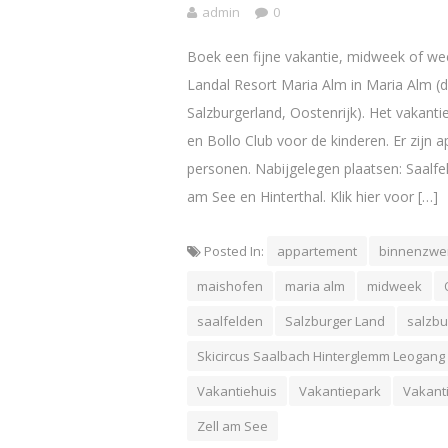
admin
0
Boek een fijne vakantie, midweek of w
Landal Resort Maria Alm in Maria Alm (di
Salzburgerland, Oostenrijk). Het vakan
en Bollo Club voor de kinderen. Er zijn
personen. Nabijgelegen plaatsen: Saalfe
am See en Hinterthal. Klik hier voor […]
Posted In:
appartement
binnenzw
maishofen
maria alm
midweek
saalfelden
Salzburger Land
salzbu
Skicircus Saalbach Hinterglemm Leogang
Vakantiehuis
Vakantiepark
Vakant
Zell am See