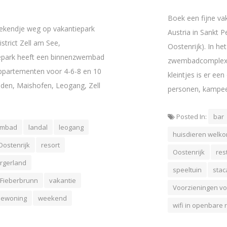
Boek een fijne v
eekendje weg op vakantiepark
Austria in Sankt 
strict Zell am See,
Oostenrijk). In he
tiepark heeft een binnenzwembad
zwembadcomplex m
 appartementen voor 4-6-8 en 10
kleintjes is er ee
lden, Maishofen, Leogang, Zell
personen, kampeer
Posted In:
bar
embad
landal
leogang
huisdieren welk
Oostenrijk
resort
Oostenrijk
res
rgerland
speeltuin
stac
 Fieberbrunn
vakantie
Voorzieningen v
iewoning
weekend
wifi in openbare 