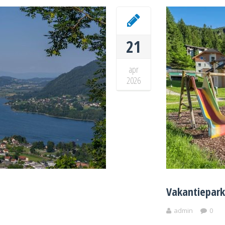
21
apr
2026
Vakantiepark
admin
0