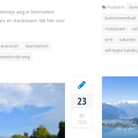
Posted In:
bin
ekendje weg in Stiermarken
buitenzwembad
ans en stacaravans. Klik hier voor
restaurant
sal
tent
vakantie
tacaravan
stiermarken
wifi tegen betalin
weekendje weg
23
apr
2026