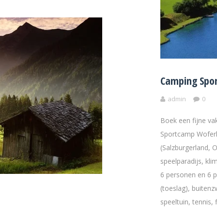
Camping Spo
admin
0
Boek een fijne v
Sportcamp Woferlg
(Salzburgerland, 
speelparadijs, kl
6 personen en 6 p
(toeslag), buitenz
speeltuin, tennis, 