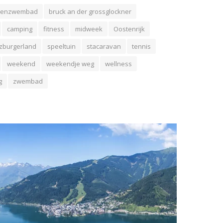
nenzwembad
bruck an der grossglockner
camping
fitness
midweek
Oostenrijk
zburgerland
speeltuin
stacaravan
tennis
weekend
weekendje weg
wellness
g
zwembad