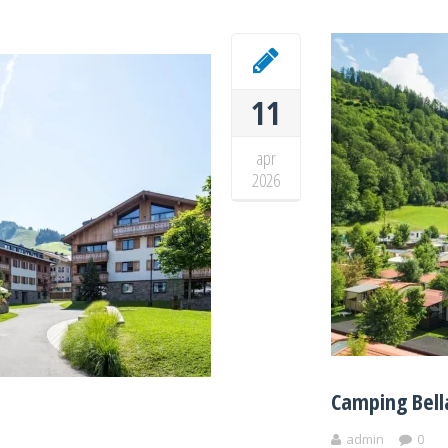
11
apr
2026
Camping Bell
admin
0