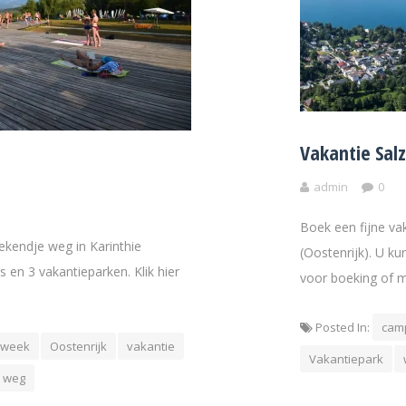
Vakantie Sal
admin
0
Boek een fijne va
ekendje weg in Karinthie
(Oostenrijk). U ku
s en 3 vakantieparken. Klik hier
voor boeking of m
Posted In:
cam
dweek
Oostenrijk
vakantie
Vakantiepark
 weg