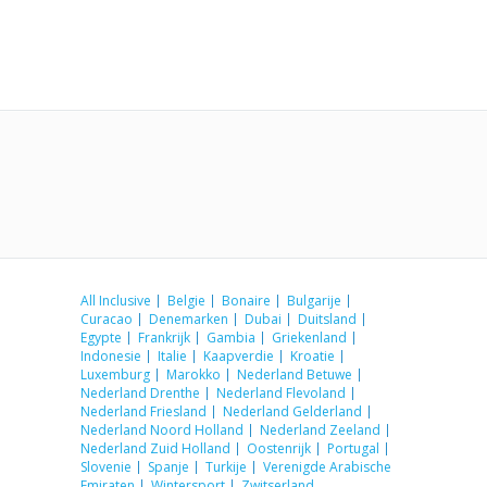
All Inclusive
Belgie
Bonaire
Bulgarije
Curacao
Denemarken
Dubai
Duitsland
Egypte
Frankrijk
Gambia
Griekenland
Indonesie
Italie
Kaapverdie
Kroatie
Luxemburg
Marokko
Nederland Betuwe
Nederland Drenthe
Nederland Flevoland
Nederland Friesland
Nederland Gelderland
Nederland Noord Holland
Nederland Zeeland
Nederland Zuid Holland
Oostenrijk
Portugal
Slovenie
Spanje
Turkije
Verenigde Arabische
Emiraten
Wintersport
Zwitserland