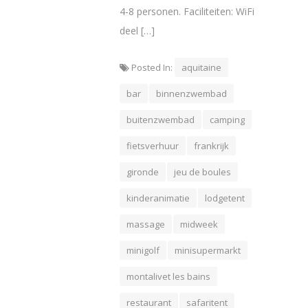
4-8 personen. Faciliteiten: WiFi
deel […]
Posted In:
aquitaine
bar
binnenzwembad
buitenzwembad
camping
fietsverhuur
frankrijk
gironde
jeu de boules
kinderanimatie
lodgetent
massage
midweek
minigolf
minisupermarkt
montalivet les bains
restaurant
safaritent