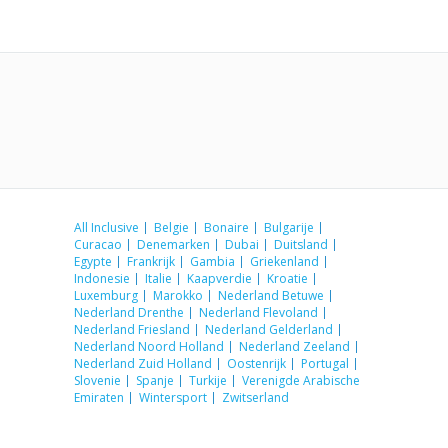
All Inclusive
Belgie
Bonaire
Bulgarije
Curacao
Denemarken
Dubai
Duitsland
Egypte
Frankrijk
Gambia
Griekenland
Indonesie
Italie
Kaapverdie
Kroatie
Luxemburg
Marokko
Nederland Betuwe
Nederland Drenthe
Nederland Flevoland
Nederland Friesland
Nederland Gelderland
Nederland Noord Holland
Nederland Zeeland
Nederland Zuid Holland
Oostenrijk
Portugal
Slovenie
Spanje
Turkije
Verenigde Arabische
Emiraten
Wintersport
Zwitserland