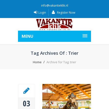
info@vakantieklik.nl
Login
Register Now
MENU
Tag Archives Of : Trier
Home
Archive for Tag: trier
03