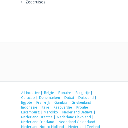
Zeecruises
All Inclusive
Belgie
Bonaire
Bulgarije
Curacao
Denemarken
Dubai
Duitsland
Egypte
Frankrijk
Gambia
Griekenland
Indonesie
Italie
Kaapverdie
Kroatie
Luxemburg
Marokko
Nederland Betuwe
Nederland Drenthe
Nederland Flevoland
Nederland Friesland
Nederland Gelderland
Nederland Noord Holland
Nederland Zeeland