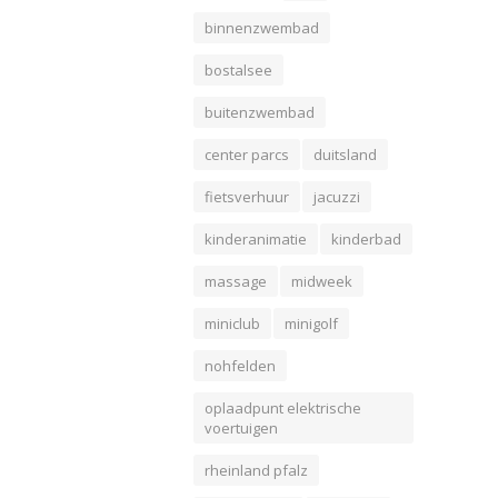
binnenzwembad
bostalsee
buitenzwembad
center parcs
duitsland
fietsverhuur
jacuzzi
kinderanimatie
kinderbad
massage
midweek
miniclub
minigolf
nohfelden
oplaadpunt elektrische
voertuigen
rheinland pfalz