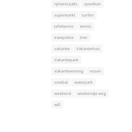
rijnland palts
speeltuin
supermarkt
surfen
tafeltennis
tennis
trampoline
trier
vakantie
Vakantiehuis
Vakantiepark
Vakantiewoning
vissen
voetbal
waterpark
weekend
weekendje weg
wifi