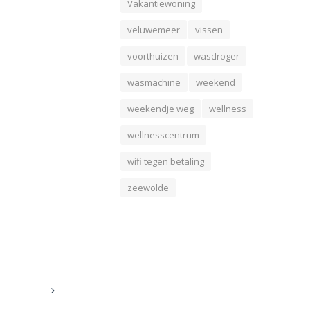
Vakantiewoning
veluwemeer
vissen
voorthuizen
wasdroger
wasmachine
weekend
weekendje weg
wellness
wellnesscentrum
wifi tegen betaling
zeewolde