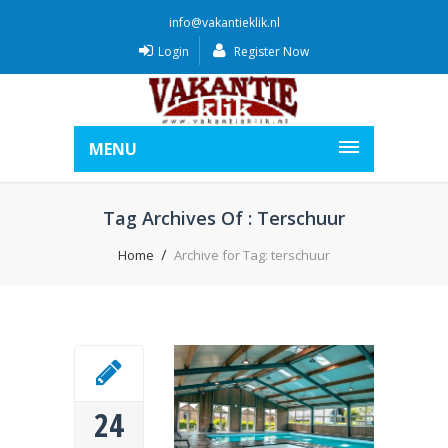
info@vakantieklik.nl
Login
Register Now
MENU
Tag Archives Of : Terschuur
Home
Archive for Tag: terschuur
24