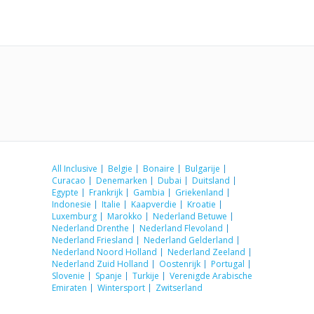
All Inclusive
Belgie
Bonaire
Bulgarije
Curacao
Denemarken
Dubai
Duitsland
Egypte
Frankrijk
Gambia
Griekenland
Indonesie
Italie
Kaapverdie
Kroatie
Luxemburg
Marokko
Nederland Betuwe
Nederland Drenthe
Nederland Flevoland
Nederland Friesland
Nederland Gelderland
Nederland Noord Holland
Nederland Zeeland
Nederland Zuid Holland
Oostenrijk
Portugal
Slovenie
Spanje
Turkije
Verenigde Arabische
Emiraten
Wintersport
Zwitserland