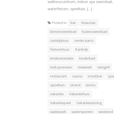
wellnesscentrum, indoor spa zwembad,
waterfietsen, speeltuin, […]
Posted In:
bar
beauziac
binnenzwembad
buitenzwembad
casteljaloux
center parcs
fietsverhuur
frankrijk
kinderanimatie
kinderbad
midi pyrenees
midweek
minigolf
restaurant
sauna
snackbar
spa
speeltuin
strand
tennis
vakantie
Vakantiehuis
Vakantiepark
Vakantiewoning
waterpark
watersporten
weekend