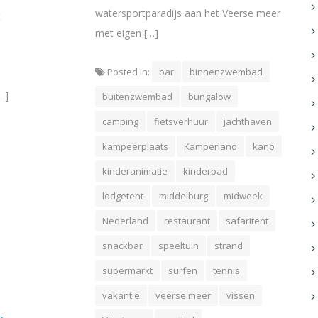
watersportparadijs aan het Veerse meer
t
met eigen […]
Posted In:
bar
binnenzwembad
…]
buitenzwembad
bungalow
camping
fietsverhuur
jachthaven
kampeerplaats
Kamperland
kano
kinderanimatie
kinderbad
lodgetent
middelburg
midweek
Nederland
restaurant
safaritent
snackbar
speeltuin
strand
supermarkt
surfen
tennis
vakantie
veerse meer
vissen