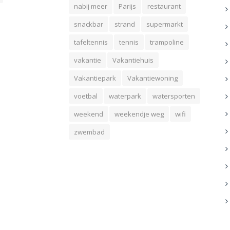
nabij meer
Parijs
restaurant
snackbar
strand
supermarkt
tafeltennis
tennis
trampoline
vakantie
Vakantiehuis
Vakantiepark
Vakantiewoning
voetbal
waterpark
watersporten
weekend
weekendje weg
wifi
zwembad