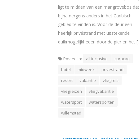
ligt te midden van een mangrovebos da
bijna nergens anders in het Caribisch
gebied te vinden is. Voor de deur een
heerlijk privéstrand met uitstekende
duikmogelijkheden door de pier en het [
Posted In:
all inclusive
curacao
hotel
midweek
privestrand
resort
vakantie
vliegreis
vliegreizen
vliegvakantie
watersport
watersporten
willemstad