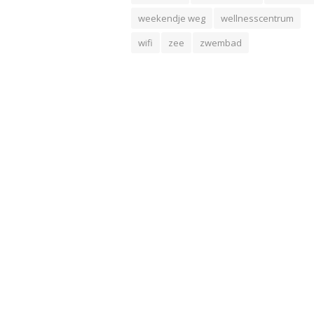
weekendje weg
wellnesscentrum
wifi
zee
zwembad