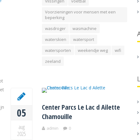
Vlissingen
voetbal
Voorzieningen voor mensen met een
beperking
wasdroger
wasmachine
waterskien
watersport
watersporten
weekendje weg
wifi
zeeland
ot
et
Center Parcs Le Lac d Ailette
jn
05
Chamouille
aug
admin
0
2025