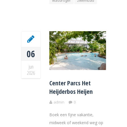
wasdroger
zwembad
06
jun
2026
Center Parcs Het
Heijderbos Heijen
admin
0
Boek een fijne vakantie,
midweek of weekend weg op