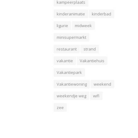
kampeerplaats
kinderanimatie
kinderbad
ligurie
midweek
minisupermarkt
restaurant
strand
vakantie
Vakantiehuis
Vakantiepark
Vakantiewoning
weekend
weekendje weg
wifi
zee