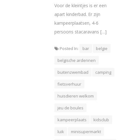
Voor de kleintjes is er een
apart kinderbad. Er zijn
kampeerplaatsen, 4-6
persoons stacaravans […]
Posted In:
bar
belgie
belgische ardennen
buitenzwembad
camping
fietsverhuur
huisdieren welkom
jeu de boules
kampeerplaats
kidsclub
luik
minisupermarkt