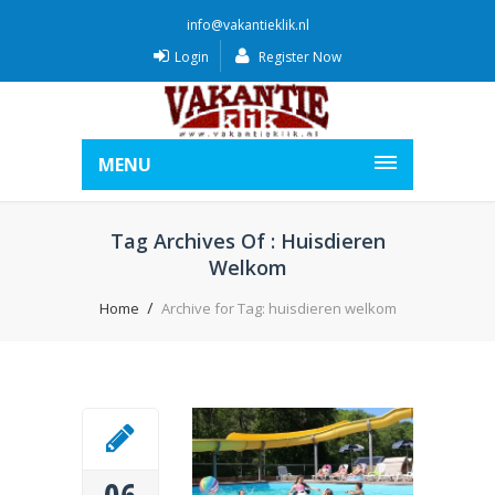
info@vakantieklik.nl
Login
Register Now
MENU
Tag Archives Of : Huisdieren
Welkom
Home
Archive for Tag: huisdieren welkom