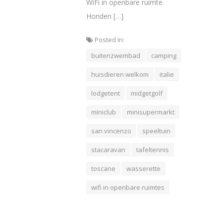
WiFi in openbare ruimte.
Honden […]
Posted In:
buitenzwembad
camping
huisdieren welkom
italie
lodgetent
midgetgolf
miniclub
minisupermarkt
san vincenzo
speeltuin
stacaravan
tafeltennis
toscane
wasserette
wifi in openbare ruimtes