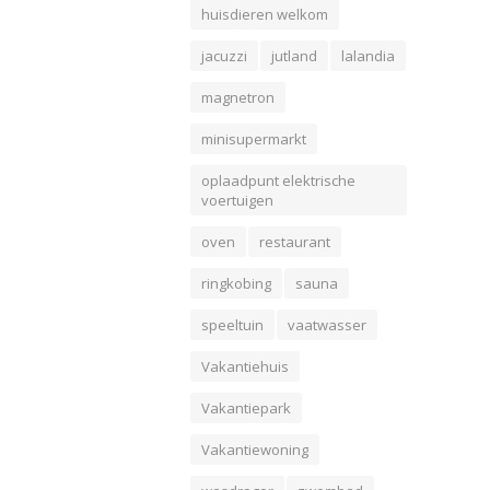
huisdieren welkom
jacuzzi
jutland
lalandia
magnetron
minisupermarkt
oplaadpunt elektrische
voertuigen
oven
restaurant
ringkobing
sauna
speeltuin
vaatwasser
Vakantiehuis
Vakantiepark
Vakantiewoning