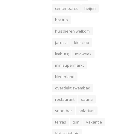
center parcs
heijen
hot tub
huisdieren welkom
jacuzzi
kidsclub
limburg
midweek
minisupermarkt
Nederland
overdekt zwembad
restaurant
sauna
snackbar
solarium
terras
tuin
vakantie
Vakantiehuis