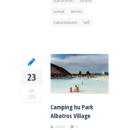
stacaravan
strand
sumar
tennis
Vakantiepark
wifi
23
jun
2026
Camping hu Park
Albatros Village
admin
0