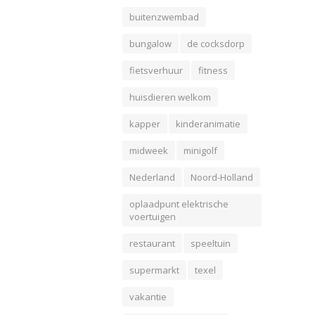
buitenzwembad
bungalow
de cocksdorp
fietsverhuur
fitness
huisdieren welkom
kapper
kinderanimatie
midweek
minigolf
Nederland
Noord-Holland
oplaadpunt elektrische
voertuigen
restaurant
speeltuin
supermarkt
texel
vakantie