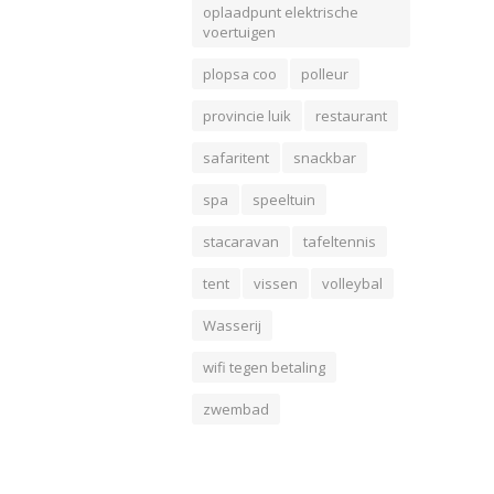
oplaadpunt elektrische
voertuigen
plopsa coo
polleur
provincie luik
restaurant
safaritent
snackbar
spa
speeltuin
stacaravan
tafeltennis
tent
vissen
volleybal
Wasserij
wifi tegen betaling
zwembad