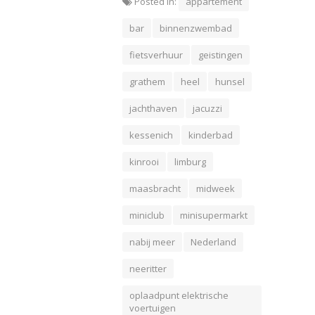
Posted In:
appartement
bar
binnenzwembad
fietsverhuur
geistingen
grathem
heel
hunsel
jachthaven
jacuzzi
kessenich
kinderbad
kinrooi
limburg
maasbracht
midweek
miniclub
minisupermarkt
nabij meer
Nederland
neeritter
oplaadpunt elektrische
voertuigen