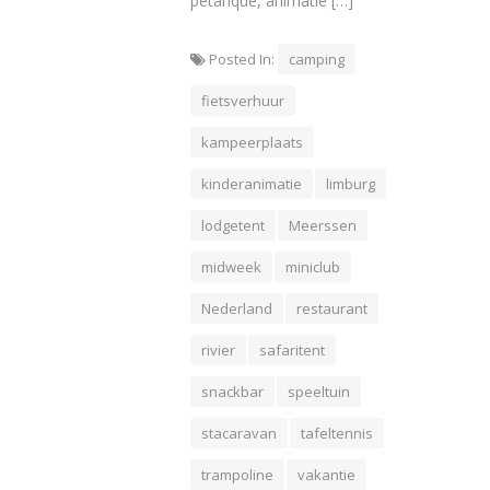
petanque, animatie […]
Posted In:
camping
fietsverhuur
kampeerplaats
kinderanimatie
limburg
lodgetent
Meerssen
midweek
miniclub
Nederland
restaurant
rivier
safaritent
snackbar
speeltuin
stacaravan
tafeltennis
trampoline
vakantie