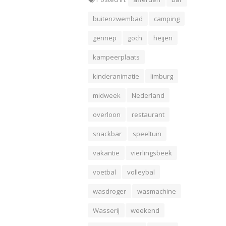
buitenzwembad
camping
gennep
goch
heijen
kampeerplaats
kinderanimatie
limburg
midweek
Nederland
overloon
restaurant
snackbar
speeltuin
vakantie
vierlingsbeek
voetbal
volleybal
wasdroger
wasmachine
Wasserij
weekend