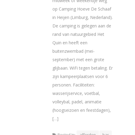
midweek of weekendje weg
op Camping Hoeve De Schaaf
in Heijen (Limburg, Nederland).
De camping is gelegen aan de
rand van natuurgebied Het
Quin en heeft een
buitenzwembad (mei-
september) met een grote
glijbaan. WiFi tegen betaling. Er
zijn kampeerplaatsen voor 6
personen. Faciliteiten:
wasserijservice, voetbal,
volleybal, padel, animatie
(hoogseizoen en feestdagen),
[…]
Posted In:
afferden
bar