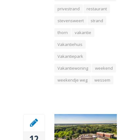
privestrand
restaurant
stevensweert
strand
thorn
vakantie
Vakantiehuis
Vakantiepark
Vakantiewoning
weekend
weekendje weg
wessem
12