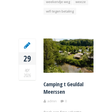
weekendje weg
weeze
wifi tegen betaling
29
apr
2026
Camping t Geuldal
Meerssen
admin
0