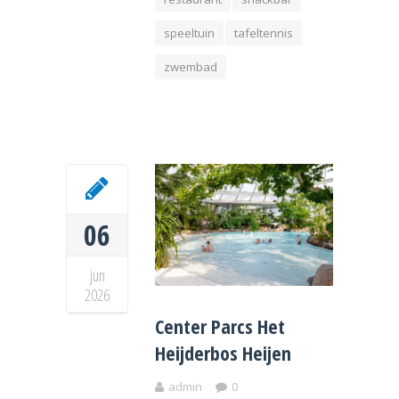
speeltuin
tafeltennis
zwembad
06
jun
2026
Center Parcs Het
Heijderbos Heijen
admin
0