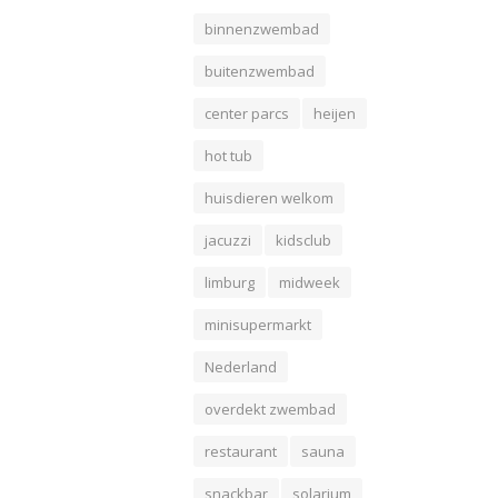
binnenzwembad
buitenzwembad
center parcs
heijen
hot tub
huisdieren welkom
jacuzzi
kidsclub
limburg
midweek
minisupermarkt
Nederland
overdekt zwembad
restaurant
sauna
snackbar
solarium