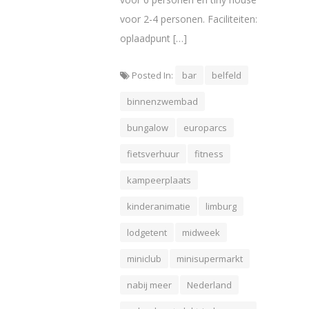
voor 2-4 personen. Faciliteiten:
oplaadpunt […]
Posted In:
bar
belfeld
binnenzwembad
bungalow
europarcs
fietsverhuur
fitness
kampeerplaats
kinderanimatie
limburg
lodgetent
midweek
miniclub
minisupermarkt
nabij meer
Nederland