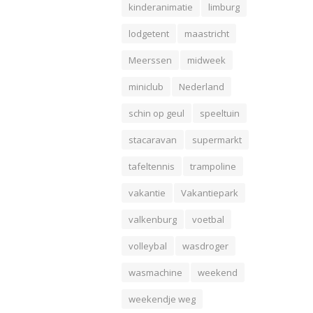
kinderanimatie
limburg
lodgetent
maastricht
Meerssen
midweek
miniclub
Nederland
schin op geul
speeltuin
stacaravan
supermarkt
tafeltennis
trampoline
vakantie
Vakantiepark
valkenburg
voetbal
volleybal
wasdroger
wasmachine
weekend
weekendje weg