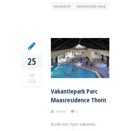
weekend
weekendje weg
25
jun
2026
Vakantiepark Parc
Maasresidence Thorn
admin
0
Boek een fijne vakantie,