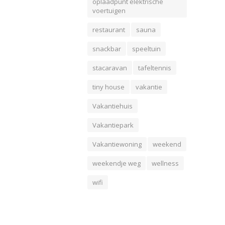
oplaadpunt elektrische
voertuigen
restaurant
sauna
snackbar
speeltuin
stacaravan
tafeltennis
tiny house
vakantie
Vakantiehuis
Vakantiepark
Vakantiewoning
weekend
weekendje weg
wellness
wifi