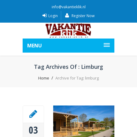
info@vakantieklik.nl
Login
Register Now
MENU
Tag Archives Of : Limburg
Home
Archive for Tag: limburg
03