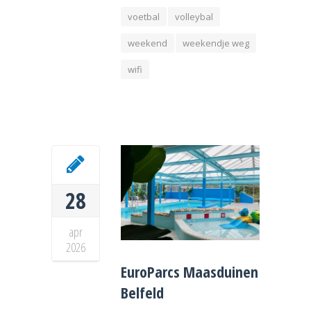
voetbal
volleybal
weekend
weekendje weg
wifi
28
apr
2026
EuroParcs Maasduinen
Belfeld