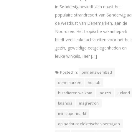
in Søndervig bevindt zich naast het
populaire strandresort van Søndervig aa
de westkust van Denemarken, aan de
Noordzee. Het tropische vakantiepark
biedt veel leuke activiteiten voor het hel
gezin, geweldige eetgelegenheden en
leuke winkels. Hier […]
Posted In:
binnenzwembad
denemarken
hot tub
huisdieren welkom
jacuzzi
jutland
lalandia
magnetron
minisupermarkt
oplaadpunt elektrische voertuigen