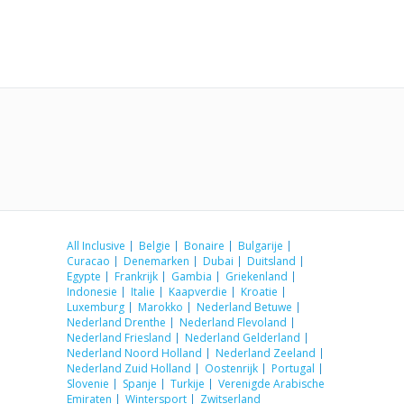
All Inclusive
Belgie
Bonaire
Bulgarije
Curacao
Denemarken
Dubai
Duitsland
Egypte
Frankrijk
Gambia
Griekenland
Indonesie
Italie
Kaapverdie
Kroatie
Luxemburg
Marokko
Nederland Betuwe
Nederland Drenthe
Nederland Flevoland
Nederland Friesland
Nederland Gelderland
Nederland Noord Holland
Nederland Zeeland
Nederland Zuid Holland
Oostenrijk
Portugal
Slovenie
Spanje
Turkije
Verenigde Arabische
Emiraten
Wintersport
Zwitserland