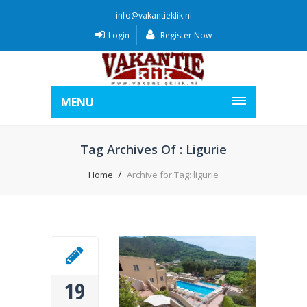
info@vakantieklik.nl
Login
Register Now
MENU
Tag Archives Of : Ligurie
Home
Archive for Tag: ligurie
19