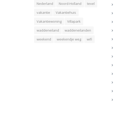
Nederland
Noord-Holland
texel
vakantie
Vakantiehuis
Vakantiewoning
Villapark
waddeneiland
waddeneilanden
weekend
weekendje weg
wifi