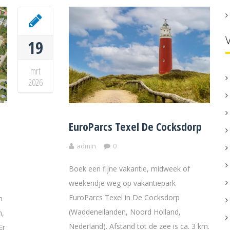
19
mrt
2026
EuroParcs Texel De Cocksdorp
admin
0
Boek een fijne vakantie, midweek of
weekendje weg op vakantiepark
EuroParcs Texel in De Cocksdorp
m
(Waddeneilanden, Noord Holland,
n,
Nederland). Afstand tot de zee is ca. 3 km.
Er