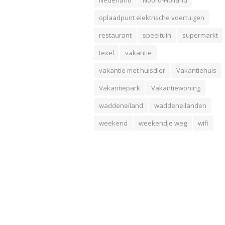
oplaadpunt elektrische voertuigen
restaurant
speeltuin
supermarkt
texel
vakantie
vakantie met huisdier
Vakantiehuis
Vakantiepark
Vakantiewoning
waddeneiland
waddeneilanden
weekend
weekendje weg
wifi