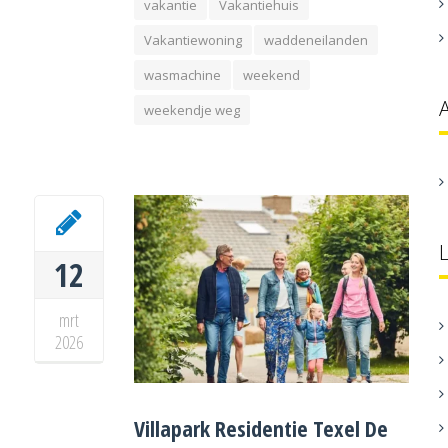
vakantie
Vakantiehuis
Vakantiewoning
waddeneilanden
wasmachine
weekend
weekendje weg
12
mrt
2026
Villapark Residentie Texel De