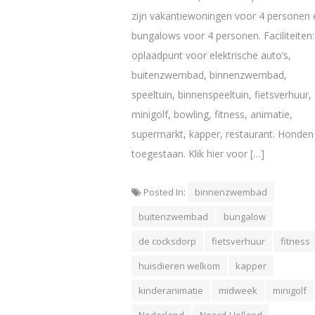
zijn vakantiewoningen voor 4 personen 
bungalows voor 4 personen. Faciliteiten:
oplaadpunt voor elektrische auto’s,
buitenzwembad, binnenzwembad,
speeltuin, binnenspeeltuin, fietsverhuur,
minigolf, bowling, fitness, animatie,
supermarkt, kapper, restaurant. Honden
toegestaan. Klik hier voor […]
Posted In:
binnenzwembad
buitenzwembad
bungalow
de cocksdorp
fietsverhuur
fitness
huisdieren welkom
kapper
kinderanimatie
midweek
minigolf
Nederland
Noord-Holland