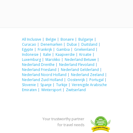
All Inclusive
Belgie
Bonaire
Bulgarije
Curacao
Denemarken
Dubai
Duitsland
Egypte
Frankrijk
Gambia
Griekenland
Indonesie
Italie
Kaapverdie
Kroatie
Luxemburg
Marokko
Nederland Betuwe
Nederland Drenthe
Nederland Flevoland
Nederland Friesland
Nederland Gelderland
Nederland Noord Holland
Nederland Zeeland
Nederland Zuid Holland
Oostenrijk
Portugal
Slovenie
Spanje
Turkije
Verenigde Arabische
Emiraten
Wintersport
Zwitserland
Your trustworthy partner
for travel needs