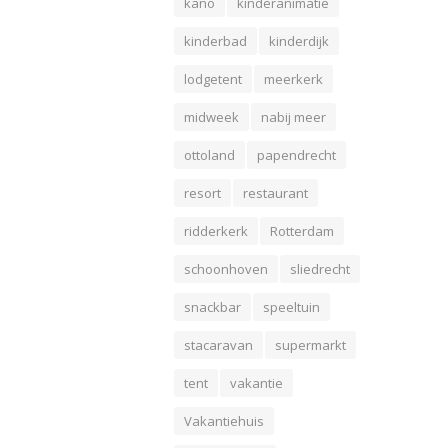
kano
kinderanimatie
kinderbad
kinderdijk
lodgetent
meerkerk
midweek
nabij meer
ottoland
papendrecht
resort
restaurant
ridderkerk
Rotterdam
schoonhoven
sliedrecht
snackbar
speeltuin
stacaravan
supermarkt
tent
vakantie
Vakantiehuis