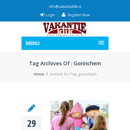
info@vakantieklik.nl
Login
Register Now
MENU
Tag Archives Of : Gorinchem
Home
Archive for Tag: gorinchem
29