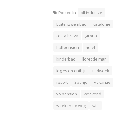
Posted In:
all inclusive
buitenzwembad
catalonie
costa brava
girona
halfpension
hotel
kinderbad
lloret de mar
logies en ontbijt
midweek
resort
Spanje
vakantie
volpension
weekend
weekendje weg
wifi