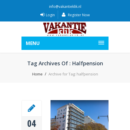
info@vakantieklik.nl
Login
Register Now
MENU
Tag Archives Of : Halfpension
Home
Archive for Tag: halfpension
04