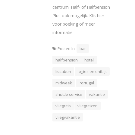
centrum. Half- of Halfpension
Plus ook mogelijk. Klik hier
voor boeking of meer
informatie
Posted In:
bar
halfpension
hotel
lissabon
logies en ontbijt
midweek
Portugal
shuttle service
vakantie
vliegreis
vliegreizen
vliegvakantie