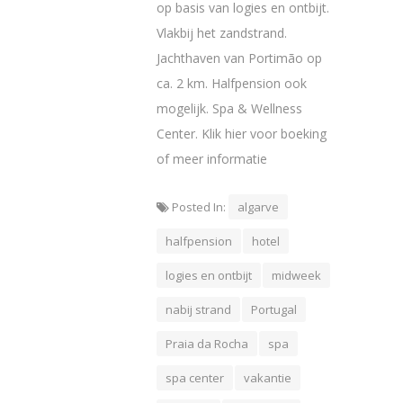
op basis van logies en ontbijt.
Vlakbij het zandstrand.
Jachthaven van Portimão op
ca. 2 km. Halfpension ook
mogelijk. Spa & Wellness
Center. Klik hier voor boeking
of meer informatie
Posted In:
algarve
halfpension
hotel
logies en ontbijt
midweek
nabij strand
Portugal
Praia da Rocha
spa
spa center
vakantie