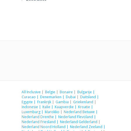
All Inclusive
Belgie
Bonaire
Bulgarije
Curacao
Denemarken
Dubai
Duitsland
Egypte
Frankrijk
Gambia
Griekenland
Indonesie
Italie
Kaapverdie
Kroatie
Luxemburg
Marokko
Nederland Betuwe
Nederland Drenthe
Nederland Flevoland
Nederland Friesland
Nederland Gelderland
Nederland Noord Holland
Nederland Zeeland