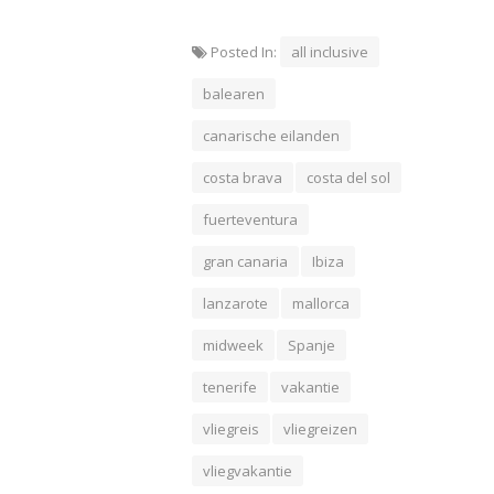
Posted In:
all inclusive
balearen
canarische eilanden
costa brava
costa del sol
fuerteventura
gran canaria
Ibiza
lanzarote
mallorca
midweek
Spanje
tenerife
vakantie
vliegreis
vliegreizen
vliegvakantie