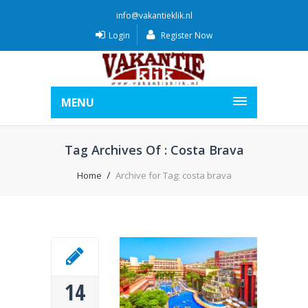
info@vakantieklik.nl
Login
Register Now
MENU
Tag Archives Of : Costa Brava
Home
Archive for Tag: costa brava
14