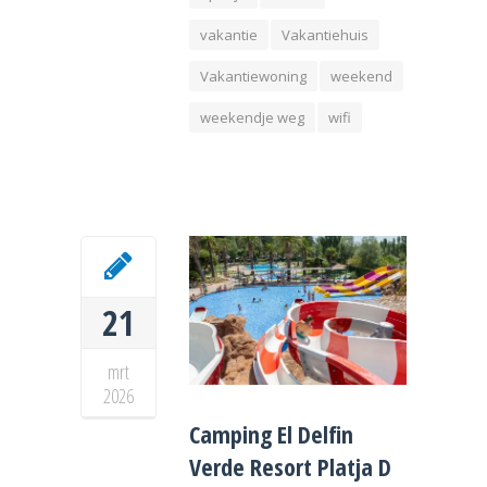
vakantie
Vakantiehuis
Vakantiewoning
weekend
weekendje weg
wifi
21
mrt
2026
Camping El Delfin
Verde Resort Platja D