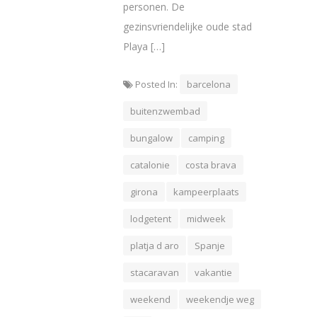
personen. De
gezinsvriendelijke oude stad
Playa […]
Posted In:
barcelona
buitenzwembad
bungalow
camping
catalonie
costa brava
girona
kampeerplaats
lodgetent
midweek
platja d aro
Spanje
stacaravan
vakantie
weekend
weekendje weg