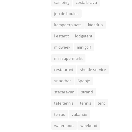
camping
costa brava
jeu de boules
kampeerplaats
kidsclub
l estartit
lodgetent
midweek
minigolf
minisupermarkt
restaurant
shuttle service
snackbar
Spanje
stacaravan
strand
tafeltennis
tennis
tent
terras
vakantie
watersport
weekend