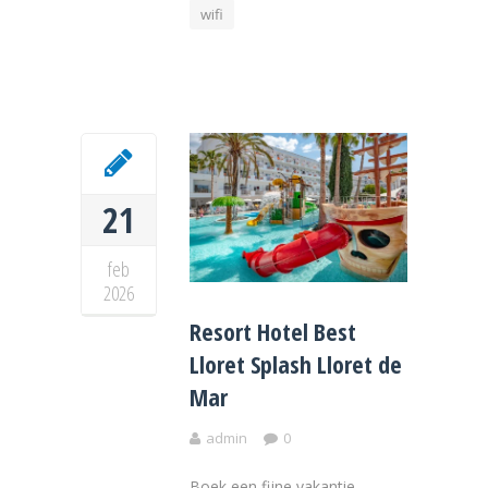
wifi
21
feb
2026
Resort Hotel Best
Lloret Splash Lloret de
Mar
admin
0
Boek een fijne vakantie,