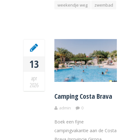
weekendje weg
zwembad
13
apr
2026
Camping Costa Brava
admin
0
Boek een fijne
campingvakantie aan de Costa
Brava (provincie Girona,