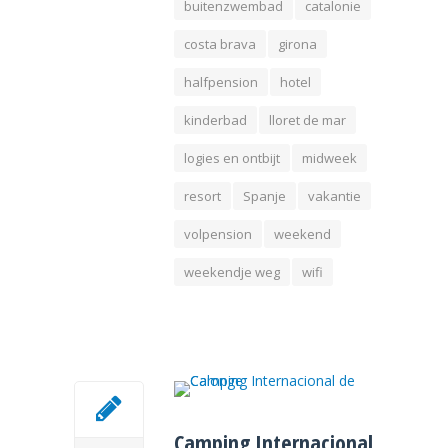
buitenzwembad
catalonie
costa brava
girona
halfpension
hotel
kinderbad
lloret de mar
logies en ontbijt
midweek
resort
Spanje
vakantie
volpension
weekend
weekendje weg
wifi
Camping Internacional