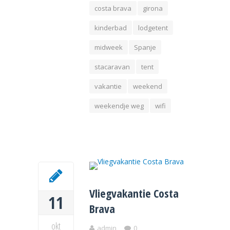
costa brava
girona
kinderbad
lodgetent
midweek
Spanje
stacaravan
tent
vakantie
weekend
weekendje weg
wifi
Vliegvakantie Costa
11
Brava
okt
admin
0