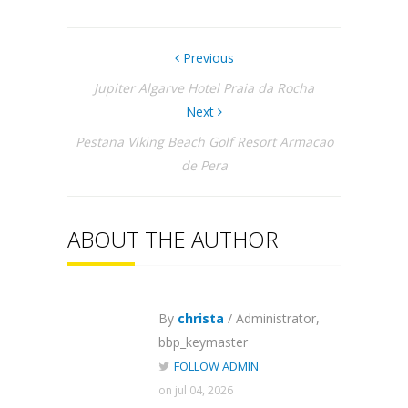
Previous
Jupiter Algarve Hotel Praia da Rocha
Next
Pestana Viking Beach Golf Resort Armacao
de Pera
ABOUT THE AUTHOR
By
christa
/ Administrator,
bbp_keymaster
FOLLOW ADMIN
on jul 04, 2026