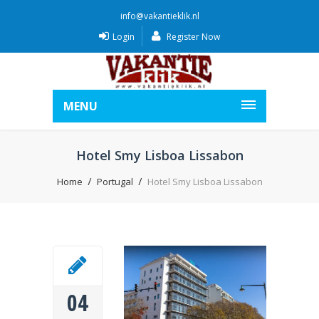
info@vakantieklik.nl
Login
Register Now
MENU
Hotel Smy Lisboa Lissabon
Home
Portugal
Hotel Smy Lisboa Lissabon
04