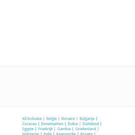
All Inclusive
Belgie
Bonaire
Bulgarije
Curacao
Denemarken
Dubai
Duitsland
Egypte
Frankrijk
Gambia
Griekenland
Indonesie
Italie
Kaapverdie
Kroatie