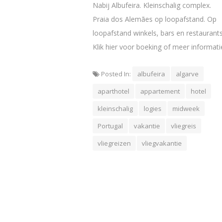
Nabij Albufeira. Kleinschalig complex.
Praia dos Alemães op loopafstand. Op
loopafstand winkels, bars en restaurants
Klik hier voor boeking of meer informati
Posted In:
albufeira
algarve
aparthotel
appartement
hotel
kleinschalig
logies
midweek
Portugal
vakantie
vliegreis
vliegreizen
vliegvakantie