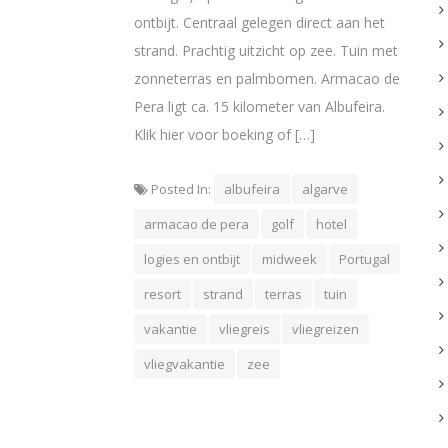
ontbijt. Centraal gelegen direct aan het
strand. Prachtig uitzicht op zee. Tuin met
zonneterras en palmbomen. Armacao de
Pera ligt ca. 15 kilometer van Albufeira.
Klik hier voor boeking of […]
Posted In:
albufeira
algarve
armacao de pera
golf
hotel
logies en ontbijt
midweek
Portugal
resort
strand
terras
tuin
vakantie
vliegreis
vliegreizen
vliegvakantie
zee