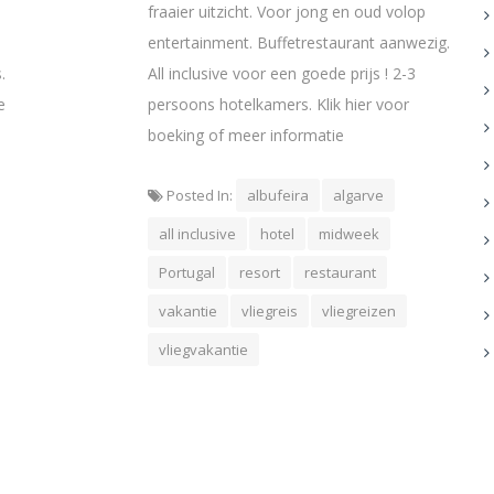
fraaier uitzicht. Voor jong en oud volop
entertainment. Buffetrestaurant aanwezig.
.
All inclusive voor een goede prijs ! 2-3
e
persoons hotelkamers. Klik hier voor
boeking of meer informatie
Posted In:
albufeira
algarve
all inclusive
hotel
midweek
Portugal
resort
restaurant
vakantie
vliegreis
vliegreizen
vliegvakantie