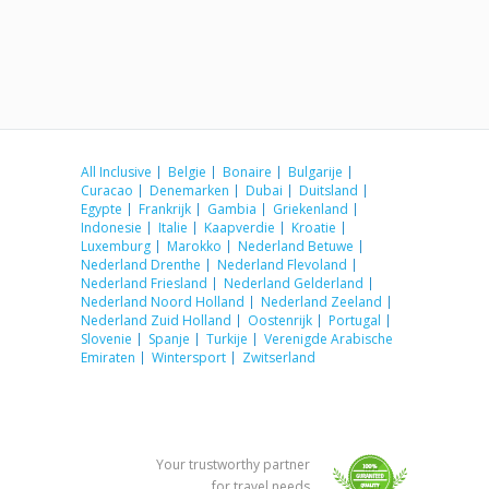
All Inclusive
Belgie
Bonaire
Bulgarije
Curacao
Denemarken
Dubai
Duitsland
Egypte
Frankrijk
Gambia
Griekenland
Indonesie
Italie
Kaapverdie
Kroatie
Luxemburg
Marokko
Nederland Betuwe
Nederland Drenthe
Nederland Flevoland
Nederland Friesland
Nederland Gelderland
Nederland Noord Holland
Nederland Zeeland
Nederland Zuid Holland
Oostenrijk
Portugal
Slovenie
Spanje
Turkije
Verenigde Arabische
Emiraten
Wintersport
Zwitserland
Your trustworthy partner
for travel needs