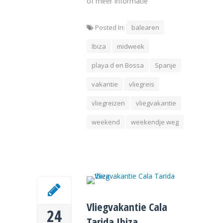
of meer informatie
Posted In:
balearen
Ibiza
midweek
playa d en Bossa
Spanje
vakantie
vliegreis
vliegreizen
vliegvakantie
weekend
weekendje weg
Vliegvakantie Cala
24
Tarida Ibiza