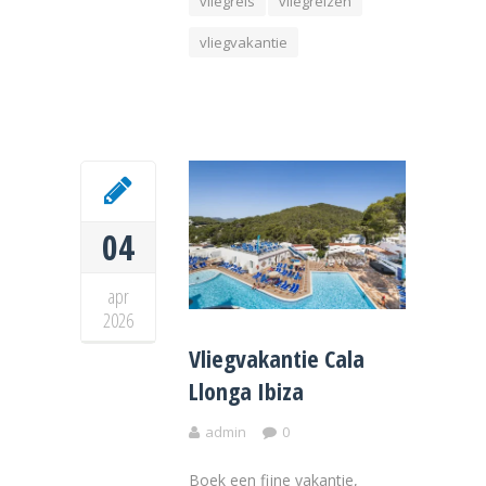
vliegreis
vliegreizen
vliegvakantie
04
apr
2026
Vliegvakantie Cala
Llonga Ibiza
admin
0
Boek een fijne vakantie,