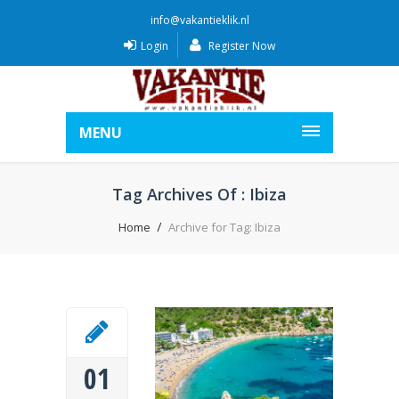
info@vakantieklik.nl
Login
Register Now
MENU
Tag Archives Of : Ibiza
Home
Archive for Tag: Ibiza
01