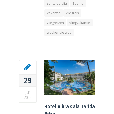
santa eulalia
Spanje
vakantie
vliegreis
vliegreizen
vliegvakantie
weekendje weg
29
jun
2026
Hotel Vibra Cala Tarida
Ibiza