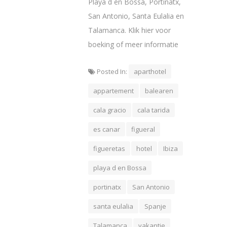
Playa d en Bossa, Portinatx,
San Antonio, Santa Eulalia en
Talamanca. Klik hier voor
boeking of meer informatie
Posted In:
aparthotel
appartement
balearen
cala gracio
cala tarida
es canar
figueral
figueretas
hotel
Ibiza
playa d en Bossa
portinatx
San Antonio
santa eulalia
Spanje
Talamanca
vakantie