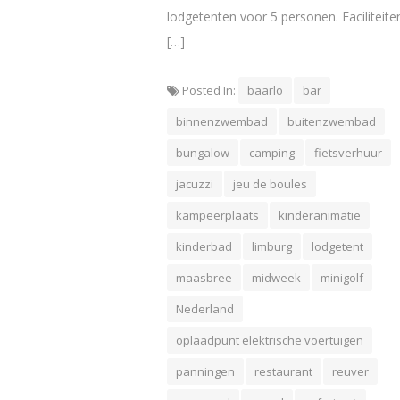
lodgetenten voor 5 personen. Faciliteite
[…]
Posted In:
baarlo
bar
binnenzwembad
buitenzwembad
bungalow
camping
fietsverhuur
jacuzzi
jeu de boules
kampeerplaats
kinderanimatie
kinderbad
limburg
lodgetent
maasbree
midweek
minigolf
Nederland
oplaadpunt elektrische voertuigen
panningen
restaurant
reuver