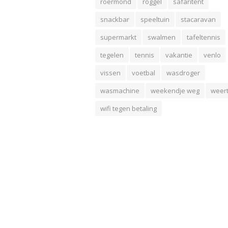
roermond
roggel
safaritent
snackbar
speeltuin
stacaravan
supermarkt
swalmen
tafeltennis
tegelen
tennis
vakantie
venlo
vissen
voetbal
wasdroger
wasmachine
weekendje weg
weer
wifi tegen betaling