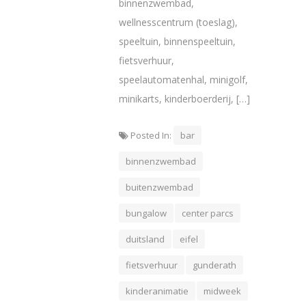
binnenzwembad,
wellnesscentrum (toeslag),
speeltuin, binnenspeeltuin,
fietsverhuur,
speelautomatenhal, minigolf,
minikarts, kinderboerderij, […]
Posted In:
bar
binnenzwembad
buitenzwembad
bungalow
center parcs
duitsland
eifel
fietsverhuur
gunderath
kinderanimatie
midweek