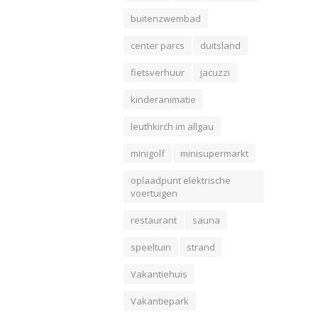
buitenzwembad
center parcs
duitsland
fietsverhuur
jacuzzi
kinderanimatie
leuthkirch im allgau
minigolf
minisupermarkt
oplaadpunt elektrische
voertuigen
restaurant
sauna
speeltuin
strand
Vakantiehuis
Vakantiepark