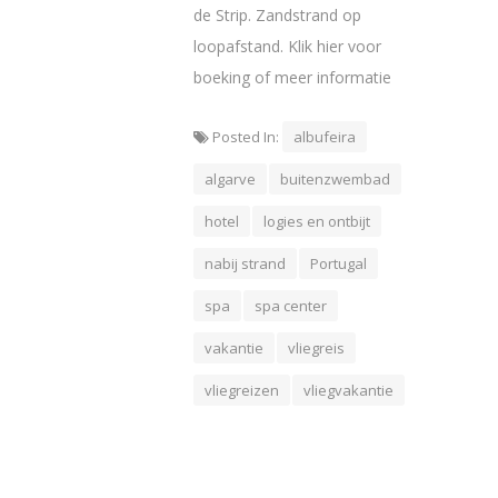
de Strip. Zandstrand op
loopafstand. Klik hier voor
boeking of meer informatie
Posted In:
albufeira
algarve
buitenzwembad
hotel
logies en ontbijt
nabij strand
Portugal
spa
spa center
vakantie
vliegreis
vliegreizen
vliegvakantie