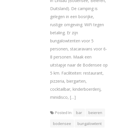
in Lindau (Bodensee, Beieren,
Duitsland). De camping is
gelegen in een bosrijke,
rustige omgeving. WiFi tegen
betaling. Er zijn
bungalowtenten voor 5
personen, stacaravans voor 6-
8 personen. Maak een
uitstapje naar de Bodensee op
5 km. Faciliteiten: restaurant,
pizzeria, biergarten,
cocktailbar, kinderboerderij,
minidisco, […]
Posted In:
bar
beieren
bodensee
bungalowtent