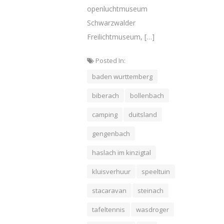
openluchtmuseum
Schwarzwalder
Freilichtmuseum, […]
Posted In:
baden wurttemberg
biberach
bollenbach
camping
duitsland
gengenbach
haslach im kinzigtal
kluisverhuur
speeltuin
stacaravan
steinach
tafeltennis
wasdroger