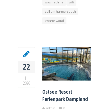
wasmachine
wifi
zell am harmersbach
zwarte woud
22
jul
2026
Ostsee Resort
Ferienpark Dampland
admin
0