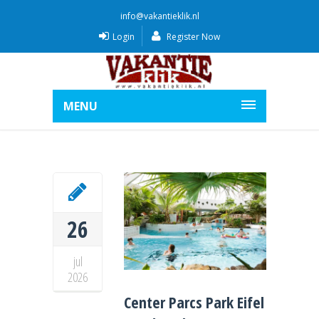
info@vakantieklik.nl
Login
Register Now
MENU
26
jul
2026
Center Parcs Park Eifel