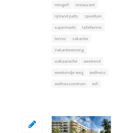
minigolf
restaurant
rijnland palts
speeltuin
supermarkt
tafeltennis
tennis
vakantie
Vakantiewoning
vulkaaneifel
weekend
weekendje weg
wellness
wellnesscentrum
wifi