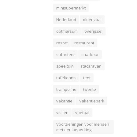
minisupermarkt
Nederland
oldenzaal
ootmarsum
overijssel
resort
restaurant
safaritent
snackbar
speeltuin
stacaravan
tafeltennis
tent
trampoline
twente
vakantie
Vakantiepark
vissen
voetbal
Voorzieningen voor mensen
met een beperking