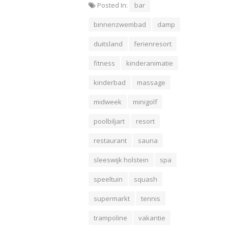
Posted In:
bar
binnenzwembad
damp
duitsland
ferienresort
fitness
kinderanimatie
kinderbad
massage
midweek
minigolf
poolbiljart
resort
restaurant
sauna
sleeswijk holstein
spa
speeltuin
squash
supermarkt
tennis
trampoline
vakantie