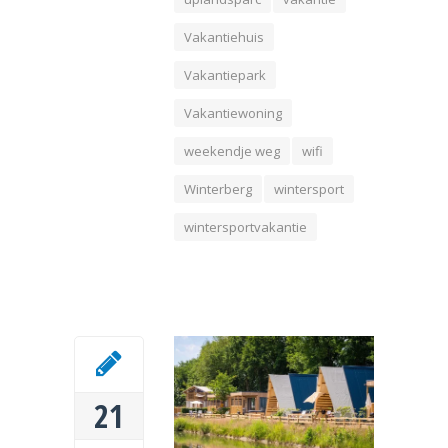
Vakantiehuis
Vakantiepark
Vakantiewoning
weekendje weg
wifi
Winterberg
wintersport
wintersportvakantie
21