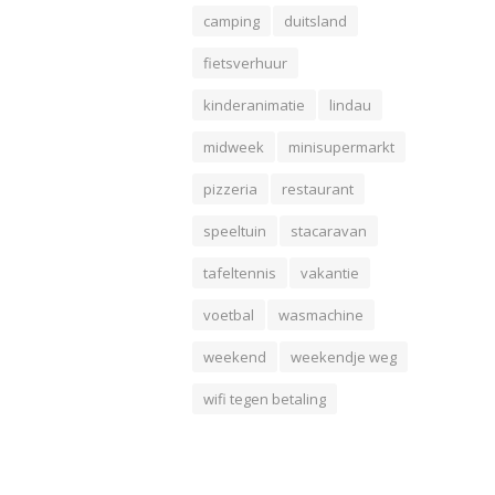
camping
duitsland
fietsverhuur
kinderanimatie
lindau
midweek
minisupermarkt
pizzeria
restaurant
speeltuin
stacaravan
tafeltennis
vakantie
voetbal
wasmachine
weekend
weekendje weg
wifi tegen betaling