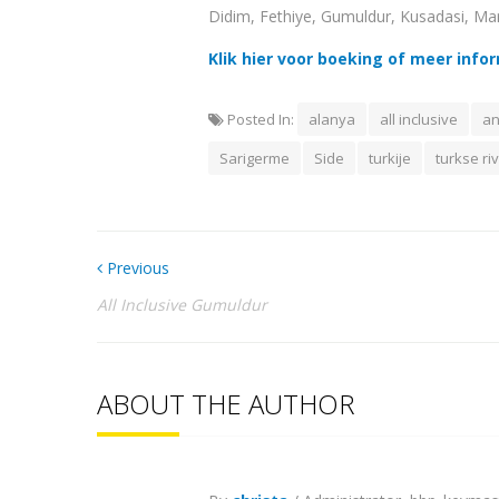
Didim, Fethiye, Gumuldur, Kusadasi, Ma
Klik hier voor boeking of meer info
Posted In:
alanya
all inclusive
an
Sarigerme
Side
turkije
turkse ri
Previous
All Inclusive Gumuldur
ABOUT THE AUTHOR