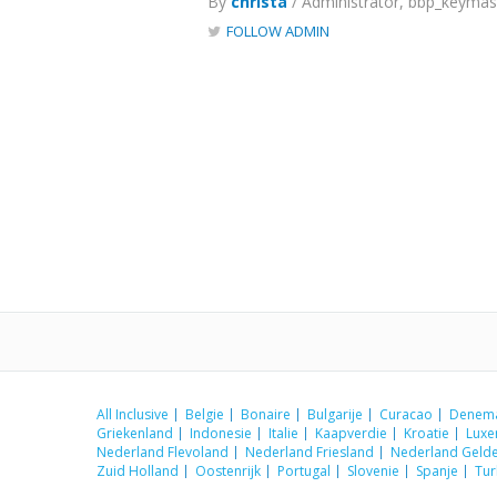
By
christa
/ Administrator, bbp_keymas
FOLLOW ADMIN
All Inclusive
Belgie
Bonaire
Bulgarije
Curacao
Denem
Griekenland
Indonesie
Italie
Kaapverdie
Kroatie
Lux
Nederland Flevoland
Nederland Friesland
Nederland Gelde
Zuid Holland
Oostenrijk
Portugal
Slovenie
Spanje
Tur