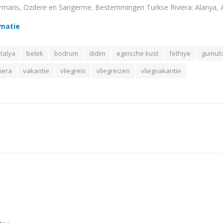
rmaris, Ozdere en Sarigerme. Bestemmingen Turkse Riviera: Alanya, A
rmatie
talya
belek
bodrum
didim
egeische kust
fethiye
gumul
viera
vakantie
vliegreis
vliegreizen
vliegvakantie