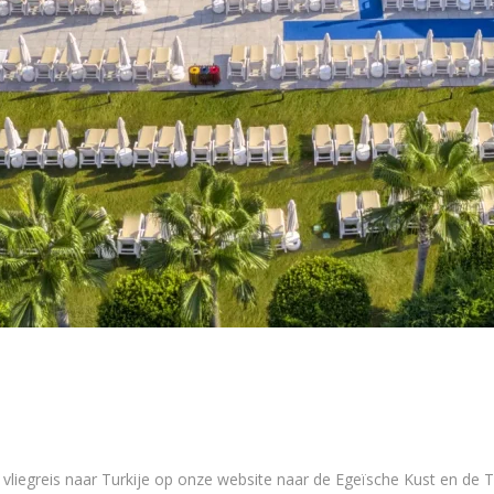
et vliegreis naar Turkije op onze website naar de Egeïsche Kust en d