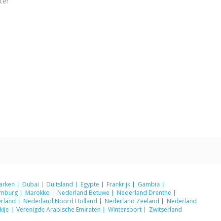
ter
arken
Dubai
Duitsland
Egypte
Frankrijk
Gambia
emburg
Marokko
Nederland Betuwe
Nederland Drenthe
rland
Nederland Noord Holland
Nederland Zeeland
Nederland
kije
Verenigde Arabische Emiraten
Wintersport
Zwitserland