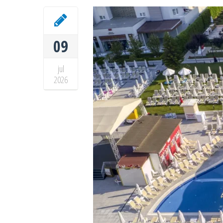
09
jul
2026