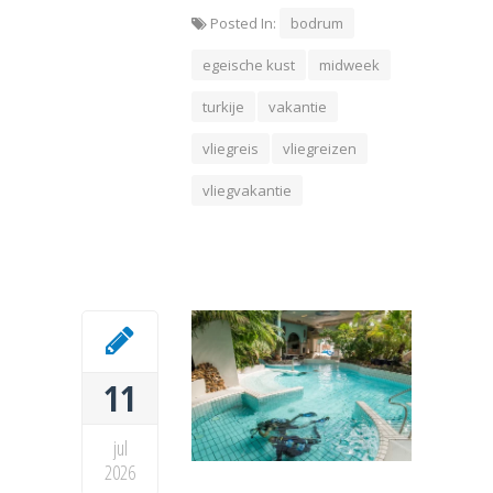
Posted In:
bodrum
egeische kust
midweek
turkije
vakantie
vliegreis
vliegreizen
vliegvakantie
11
jul
2026