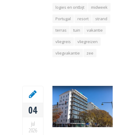
logies en ontbijt
midweek
Portugal
resort
strand
terras
tuin
vakantie
vliegreis
vliegreizen
vliegvakantie
zee
04
jul
2026