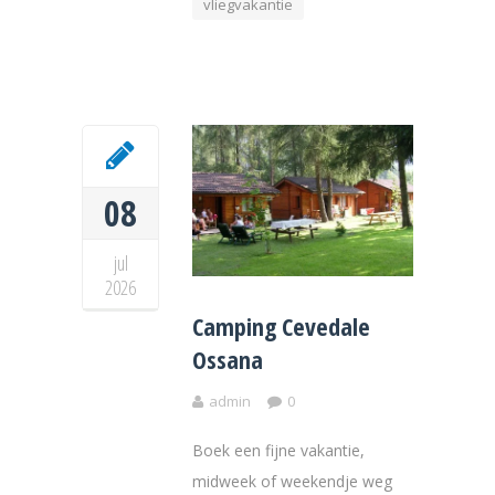
vliegvakantie
08
jul
2026
Camping Cevedale
Ossana
admin
0
Boek een fijne vakantie,
midweek of weekendje weg