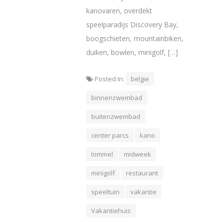
kanovaren, overdekt
speelparadijs Discovery Bay,
boogschieten, mountainbiken,
duiken, bowlen, minigolf, […]
Posted In:
belgie
binnenzwembad
buitenzwembad
center parcs
kano
lommel
midweek
minigolf
restaurant
speeltuin
vakantie
Vakantiehuis