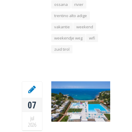
ossana
rivier
trentino alto adige
vakantie
weekend
weekendje weg
wifi
zuid tirol
07
jul
2026