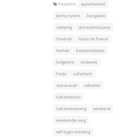
Posted In:
appartement
berny riviere
bungalow
camping
disneyland parijs
frankrijk
hauts de france
homair
kampeerplaats
lodgetent
midweek
Parijs
safaritent
stacaravan
vakantie
Vakantiehuis
Vakantiewoning
weekend
weekendje weg
wifi tegen betaling