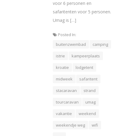
voor 6 personen en
safaritenten voor 5 personen.
Umag is […]
Posted In:
buitenzwembad
camping
istrie
kampeerplaats
kroatie
lodgetent
midweek
safaritent
stacaravan
strand
tourcaravan
umag
vakantie
weekend
weekendje weg
wifi