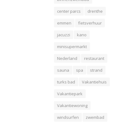
center parcs
drenthe
emmen
fietsverhuur
jacuzzi
kano
minisupermarkt
Nederland
restaurant
sauna
spa
strand
turks bad
Vakantiehuis
Vakantiepark
Vakantiewoning
windsurfen
zwembad