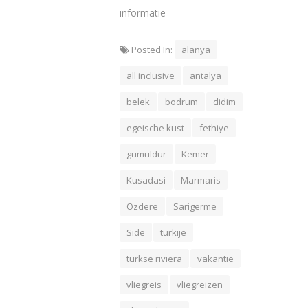
informatie
Posted In:
alanya
all inclusive
antalya
belek
bodrum
didim
egeische kust
fethiye
gumuldur
Kemer
Kusadasi
Marmaris
Ozdere
Sarigerme
Side
turkije
turkse riviera
vakantie
vliegreis
vliegreizen