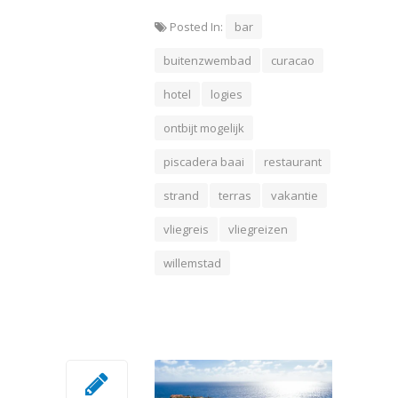
Posted In:
bar
buitenzwembad
curacao
hotel
logies
ontbijt mogelijk
piscadera baai
restaurant
strand
terras
vakantie
vliegreis
vliegreizen
willemstad