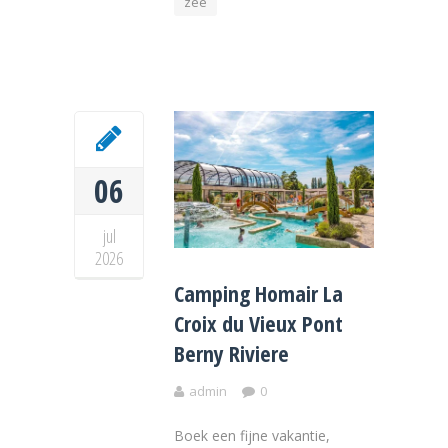
zee
06
jul
2026
Camping Homair La
Croix du Vieux Pont
Berny Riviere
admin
0
Boek een fijne vakantie,