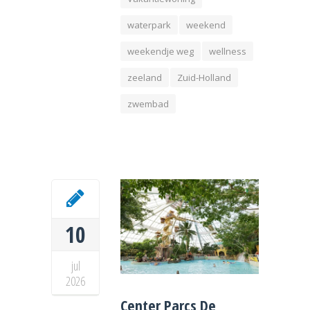
waterpark
weekend
weekendje weg
wellness
zeeland
Zuid-Holland
zwembad
10
jul
2026
Center Parcs De