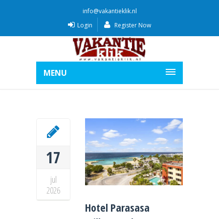
info@vakantieklik.nl
Login
Register Now
MENU
17
jul
2026
Hotel Parasasa