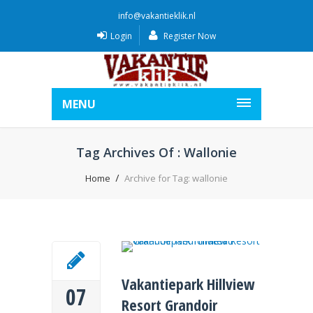
info@vakantieklik.nl
Login
Register Now
MENU
Tag Archives Of : Wallonie
Home
Archive for Tag: wallonie
Vakantiepark Hillview
07
Resort Grandoir