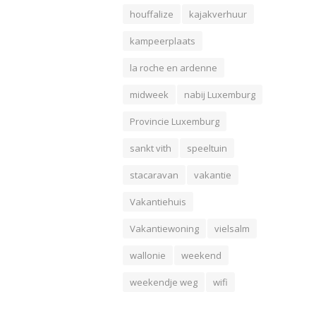
houffalize
kajakverhuur
kampeerplaats
la roche en ardenne
midweek
nabij Luxemburg
Provincie Luxemburg
sankt vith
speeltuin
stacaravan
vakantie
Vakantiehuis
Vakantiewoning
vielsalm
wallonie
weekend
weekendje weg
wifi