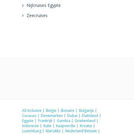
Nijlcruises Egypte
Zeecruises
All Inclusive
Belgie
Bonaire
Bulgarije
Curacao
Denemarken
Dubai
Duitsland
Egypte
Frankrijk
Gambia
Griekenland
Indonesie
Italie
Kaapverdie
Kroatie
Luxemburg
Marokko
Nederland Betuwe