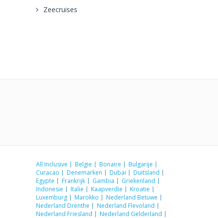
Zeecruises
All Inclusive
Belgie
Bonaire
Bulgarije
Curacao
Denemarken
Dubai
Duitsland
Egypte
Frankrijk
Gambia
Griekenland
Indonesie
Italie
Kaapverdie
Kroatie
Luxemburg
Marokko
Nederland Betuwe
Nederland Drenthe
Nederland Flevoland
Nederland Friesland
Nederland Gelderland