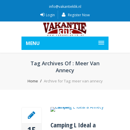
info@vakantieklik.nl
Login
Register Now
MENU
Tag Archives Of : Meer Van
Annecy
Home
Archive for Tag: meer van annecy
Camping L Ideal a