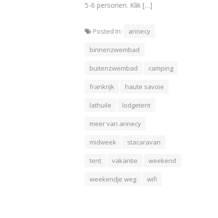
5-6 personen. Klik […]
Posted In:
annecy
binnenzwembad
buitenzwembad
camping
frankrijk
haute savoie
lathuile
lodgetent
meer van annecy
midweek
stacaravan
tent
vakantie
weekend
weekendje weg
wifi