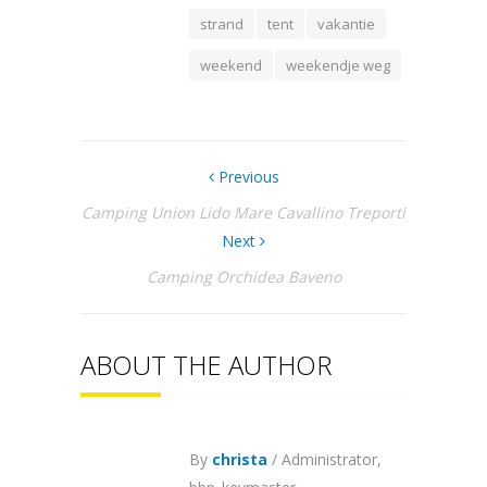
strand
tent
vakantie
weekend
weekendje weg
Previous
Camping Union Lido Mare Cavallino Treporti
Next
Camping Orchidea Baveno
ABOUT THE AUTHOR
By
christa
/ Administrator,