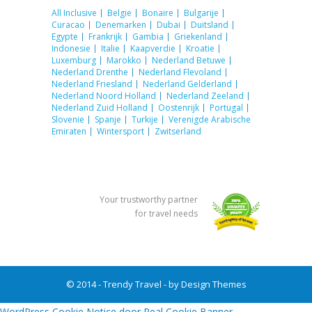
All Inclusive
Belgie
Bonaire
Bulgarije
Curacao
Denemarken
Dubai
Duitsland
Egypte
Frankrijk
Gambia
Griekenland
Indonesie
Italie
Kaapverdie
Kroatie
Luxemburg
Marokko
Nederland Betuwe
Nederland Drenthe
Nederland Flevoland
Nederland Friesland
Nederland Gelderland
Nederland Noord Holland
Nederland Zeeland
Nederland Zuid Holland
Oostenrijk
Portugal
Slovenie
Spanje
Turkije
Verenigde Arabische
Emiraten
Wintersport
Zwitserland
Your trustworthy partner
for travel needs
© 2014 - Trendy Travel - by
Design Themes
WordPress Cookie Notice door Real Cookie Banner