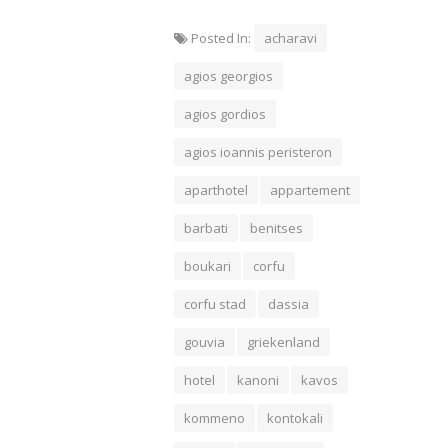
Posted In:
acharavi
agios georgios
agios gordios
agios ioannis peristeron
aparthotel
appartement
barbati
benitses
boukari
corfu
corfu stad
dassia
gouvia
griekenland
hotel
kanoni
kavos
kommeno
kontokali