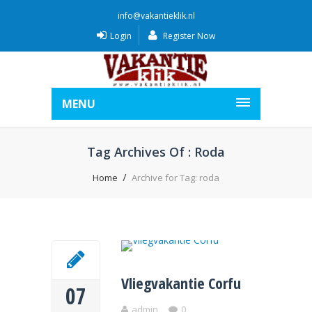
info@vakantieklik.nl
Login
Register Now
MENU
Tag Archives Of : Roda
Home
Archive for Tag: roda
Vliegvakantie Corfu
07
admin
0