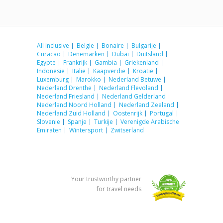
All Inclusive
Belgie
Bonaire
Bulgarije
Curacao
Denemarken
Dubai
Duitsland
Egypte
Frankrijk
Gambia
Griekenland
Indonesie
Italie
Kaapverdie
Kroatie
Luxemburg
Marokko
Nederland Betuwe
Nederland Drenthe
Nederland Flevoland
Nederland Friesland
Nederland Gelderland
Nederland Noord Holland
Nederland Zeeland
Nederland Zuid Holland
Oostenrijk
Portugal
Slovenie
Spanje
Turkije
Verenigde Arabische
Emiraten
Wintersport
Zwitserland
Your trustworthy partner
for travel needs