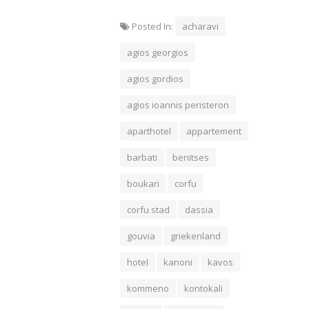
Posted In:
acharavi
agios georgios
agios gordios
agios ioannis peristeron
aparthotel
appartement
barbati
benitses
boukari
corfu
corfu stad
dassia
gouvia
griekenland
hotel
kanoni
kavos
kommeno
kontokali