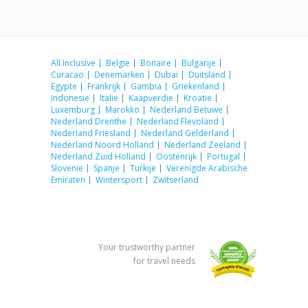
All Inclusive
Belgie
Bonaire
Bulgarije
Curacao
Denemarken
Dubai
Duitsland
Egypte
Frankrijk
Gambia
Griekenland
Indonesie
Italie
Kaapverdie
Kroatie
Luxemburg
Marokko
Nederland Betuwe
Nederland Drenthe
Nederland Flevoland
Nederland Friesland
Nederland Gelderland
Nederland Noord Holland
Nederland Zeeland
Nederland Zuid Holland
Oostenrijk
Portugal
Slovenie
Spanje
Turkije
Verenigde Arabische
Emiraten
Wintersport
Zwitserland
Your trustworthy partner
for travel needs