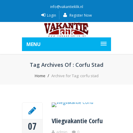
info@vakantieklik.nl
Login
Register Now
MENU
Tag Archives Of : Corfu Stad
Home
Archive for Tag: corfu stad
Vliegvakantie Corfu
07
admin
0