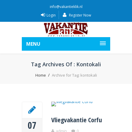
info@vakantieklik.nl
Login
Register Now
MENU
Tag Archives Of : Kontokali
Home
Archive for Tag: kontokali
Vliegvakantie Corfu
07
admin
0