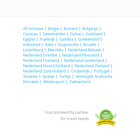
All Inclusive
Belgie
Bonaire
Bulgarije
Curacao
Denemarken
Dubai
Duitsland
Egypte
Frankrijk
Gambia
Griekenland
Indonesie
Italie
Kaapverdie
Kroatie
Luxemburg
Marokko
Nederland Betuwe
Nederland Drenthe
Nederland Flevoland
Nederland Friesland
Nederland Gelderland
Nederland Noord Holland
Nederland Zeeland
Nederland Zuid Holland
Oostenrijk
Portugal
Slovenie
Spanje
Turkije
Verenigde Arabische
Emiraten
Wintersport
Zwitserland
Your trustworthy partner
for travel needs