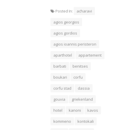
Posted In:
acharavi
agios georgios
agios gordios
agios ioannis peristeron
aparthotel
appartement
barbati
benitses
boukari
corfu
corfu stad
dassia
gouvia
griekenland
hotel
kanoni
kavos
kommeno
kontokali