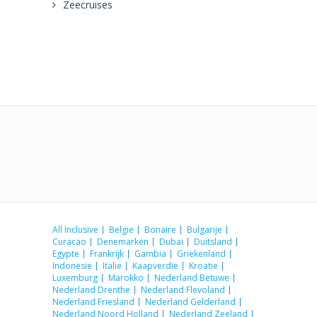
Zeecruises
All Inclusive
Belgie
Bonaire
Bulgarije
Curacao
Denemarken
Dubai
Duitsland
Egypte
Frankrijk
Gambia
Griekenland
Indonesie
Italie
Kaapverdie
Kroatie
Luxemburg
Marokko
Nederland Betuwe
Nederland Drenthe
Nederland Flevoland
Nederland Friesland
Nederland Gelderland
Nederland Noord Holland
Nederland Zeeland