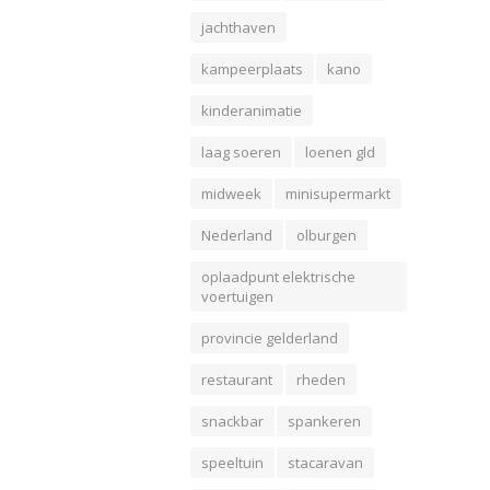
jachthaven
kampeerplaats
kano
kinderanimatie
laag soeren
loenen gld
midweek
minisupermarkt
Nederland
olburgen
oplaadpunt elektrische
voertuigen
provincie gelderland
restaurant
rheden
snackbar
spankeren
speeltuin
stacaravan