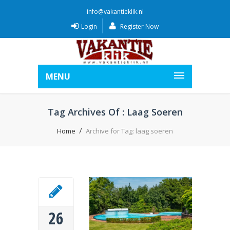
info@vakantieklik.nl
Login
Register Now
MENU
Tag Archives Of : Laag Soeren
Home
Archive for Tag: laag soeren
26