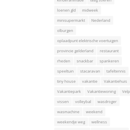
loenen gld
midweek
minisupermarkt
Nederland
olburgen
oplaadpunt elektrische voertuigen
provincie gelderland
restaurant
rheden
snackbar
spankeren
speeltuin
stacaravan
tafeltennis
tiny house
vakantie
Vakantiehuis
Vakantiepark
Vakantiewoning
Velp
vissen
volleybal
wasdroger
wasmachine
weekend
weekendje weg
wellness