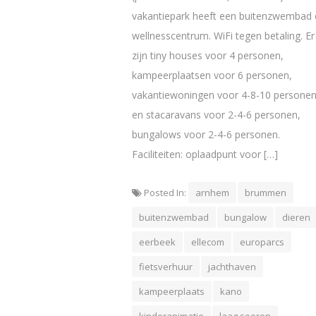
vakantiepark heeft een buitenzwembad 
wellnesscentrum. WiFi tegen betaling. Er
zijn tiny houses voor 4 personen,
kampeerplaatsen voor 6 personen,
vakantiewoningen voor 4-8-10 persone
en stacaravans voor 2-4-6 personen,
bungalows voor 2-4-6 personen.
Faciliteiten: oplaadpunt voor […]
Posted In:
arnhem
brummen
buitenzwembad
bungalow
dieren
eerbeek
ellecom
europarcs
fietsverhuur
jachthaven
kampeerplaats
kano
kinderanimatie
laag soeren