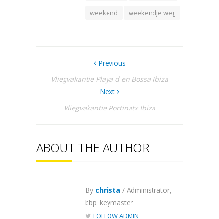
weekend
weekendje weg
Previous
Vliegvakantie Playa d en Bossa Ibiza
Next
Vliegvakantie Portinatx Ibiza
ABOUT THE AUTHOR
By
christa
/ Administrator,
bbp_keymaster
FOLLOW ADMIN