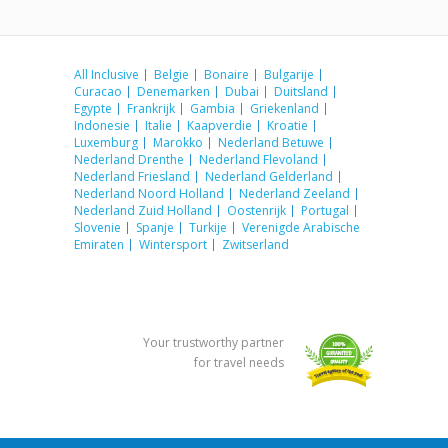
All Inclusive
Belgie
Bonaire
Bulgarije
Curacao
Denemarken
Dubai
Duitsland
Egypte
Frankrijk
Gambia
Griekenland
Indonesie
Italie
Kaapverdie
Kroatie
Luxemburg
Marokko
Nederland Betuwe
Nederland Drenthe
Nederland Flevoland
Nederland Friesland
Nederland Gelderland
Nederland Noord Holland
Nederland Zeeland
Nederland Zuid Holland
Oostenrijk
Portugal
Slovenie
Spanje
Turkije
Verenigde Arabische
Emiraten
Wintersport
Zwitserland
Your trustworthy partner
for travel needs