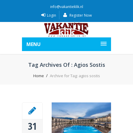
info@vakantieklik.nl
Login
Register Now
MENU
Tag Archives Of : Agios Sostis
Home
Archive for Tag: agios sostis
31