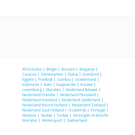
All Inclusive
Belgie
Bonaire
Bulgarije
Curacao
Denemarken
Dubai
Duitsland
Egypte
Frankrijk
Gambia
Griekenland
Indonesie
Italie
Kaapverdie
Kroatie
Luxemburg
Marokko
Nederland Betuwe
Nederland Drenthe
Nederland Flevoland
Nederland Friesland
Nederland Gelderland
Nederland Noord Holland
Nederland Zeeland
Nederland Zuid Holland
Oostenrijk
Portugal
Slovenie
Spanje
Turkije
Verenigde Arabische
Emiraten
Wintersport
Zwitserland