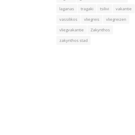
laganas
tragaki
tsilivi
vakantie
vassilikos
vliegreis
vliegreizen
vliegvakantie
Zakynthos
zakynthos stad