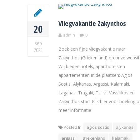
Vliegvakantie Zakynthos
20
admin
0
sep
Boek een fijne vliegvakantie naar
2025
Zakynthos (Griekenland) op onze websit
Wij bieden hotels, aparthotels en
appartementen in de plaatsen: Agios
Sostis, Alykanas, Argassi, Kalamaki,
Laganas, Tragaki, Tsilivi, Vassilikos en
Zakynthos stad. Klik hier voor boeking o
meer informatie
Posted In:
agios sostis
alykanas
argassi
griekenland
kalamaki