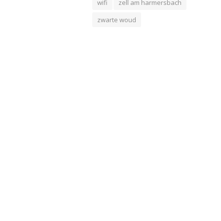
wifi
zell am harmersbach
zwarte woud