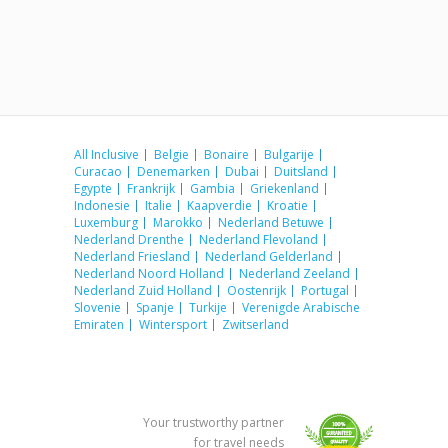
All Inclusive
Belgie
Bonaire
Bulgarije
Curacao
Denemarken
Dubai
Duitsland
Egypte
Frankrijk
Gambia
Griekenland
Indonesie
Italie
Kaapverdie
Kroatie
Luxemburg
Marokko
Nederland Betuwe
Nederland Drenthe
Nederland Flevoland
Nederland Friesland
Nederland Gelderland
Nederland Noord Holland
Nederland Zeeland
Nederland Zuid Holland
Oostenrijk
Portugal
Slovenie
Spanje
Turkije
Verenigde Arabische
Emiraten
Wintersport
Zwitserland
Your trustworthy partner
for travel needs