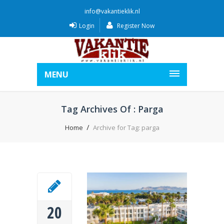
info@vakantieklik.nl
Login
Register Now
MENU
Tag Archives Of : Parga
Home
Archive for Tag: parga
20