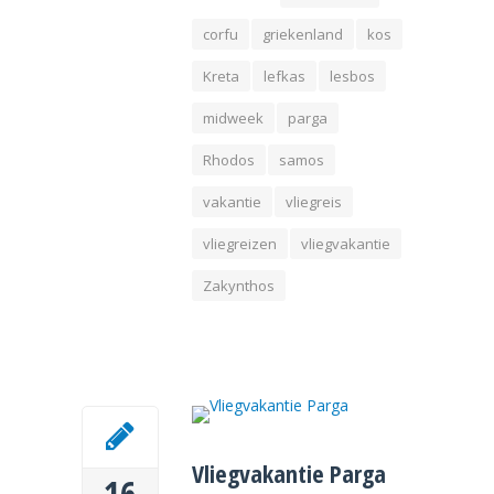
corfu
griekenland
kos
Kreta
lefkas
lesbos
midweek
parga
Rhodos
samos
vakantie
vliegreis
vliegreizen
vliegvakantie
Zakynthos
Vliegvakantie Parga
16