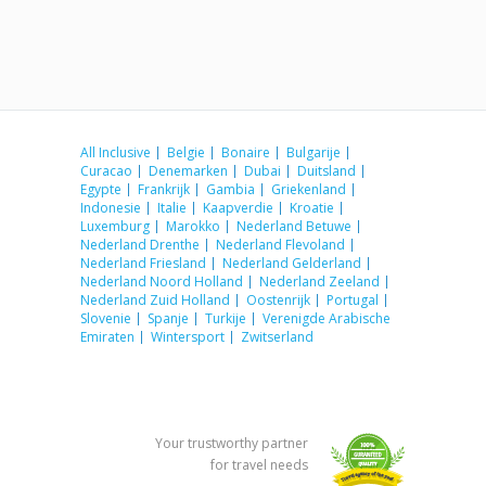
All Inclusive
Belgie
Bonaire
Bulgarije
Curacao
Denemarken
Dubai
Duitsland
Egypte
Frankrijk
Gambia
Griekenland
Indonesie
Italie
Kaapverdie
Kroatie
Luxemburg
Marokko
Nederland Betuwe
Nederland Drenthe
Nederland Flevoland
Nederland Friesland
Nederland Gelderland
Nederland Noord Holland
Nederland Zeeland
Nederland Zuid Holland
Oostenrijk
Portugal
Slovenie
Spanje
Turkije
Verenigde Arabische
Emiraten
Wintersport
Zwitserland
Your trustworthy partner
for travel needs