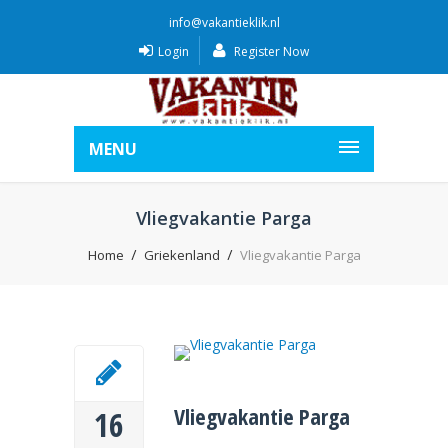
info@vakantieklik.nl
Login
Register Now
MENU
Vliegvakantie Parga
Home
Griekenland
Vliegvakantie Parga
Vliegvakantie Parga
16