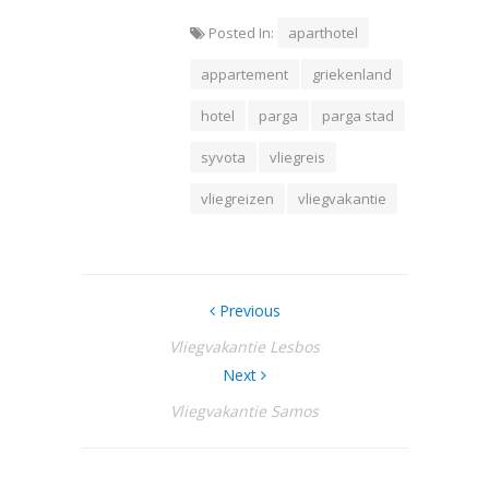
Posted In:
aparthotel
appartement
griekenland
hotel
parga
parga stad
syvota
vliegreis
vliegreizen
vliegvakantie
Previous
Vliegvakantie Lesbos
Next
Vliegvakantie Samos