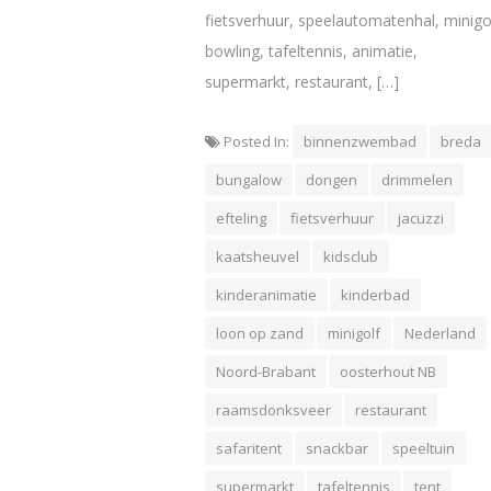
fietsverhuur, speelautomatenhal, minigol
bowling, tafeltennis, animatie,
supermarkt, restaurant, […]
Posted In:
binnenzwembad
breda
bungalow
dongen
drimmelen
efteling
fietsverhuur
jacuzzi
kaatsheuvel
kidsclub
kinderanimatie
kinderbad
loon op zand
minigolf
Nederland
Noord-Brabant
oosterhout NB
raamsdonksveer
restaurant
safaritent
snackbar
speeltuin
supermarkt
tafeltennis
tent