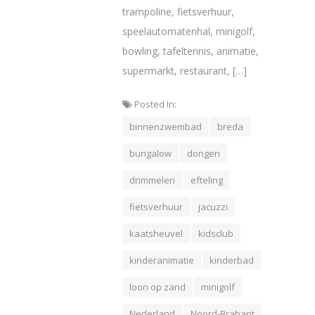
trampoline, fietsverhuur,
speelautomatenhal, minigolf,
bowling, tafeltennis, animatie,
supermarkt, restaurant, […]
Posted In:
binnenzwembad
breda
bungalow
dongen
drimmelen
efteling
fietsverhuur
jacuzzi
kaatsheuvel
kidsclub
kinderanimatie
kinderbad
loon op zand
minigolf
Nederland
Noord-Brabant