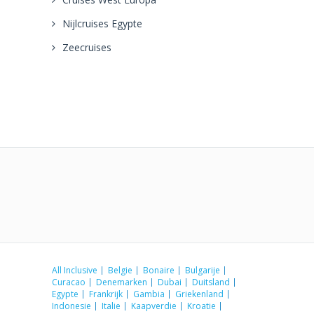
Nijlcruises Egypte
Zeecruises
All Inclusive
Belgie
Bonaire
Bulgarije
Curacao
Denemarken
Dubai
Duitsland
Egypte
Frankrijk
Gambia
Griekenland
Indonesie
Italie
Kaapverdie
Kroatie