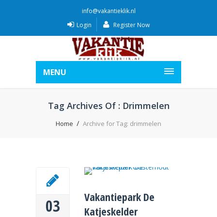
info@vakantieklik.nl
Login
Register Now
MENU
Tag Archives Of : Drimmelen
Home
Archive for Tag: drimmelen
Vakantiepark De
03
Katjeskelder