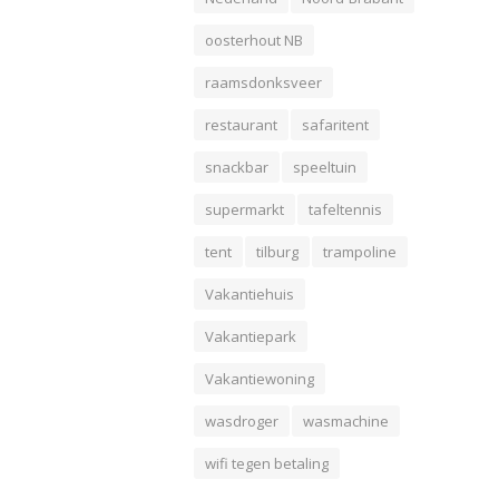
oosterhout NB
raamsdonksveer
restaurant
safaritent
snackbar
speeltuin
supermarkt
tafeltennis
tent
tilburg
trampoline
Vakantiehuis
Vakantiepark
Vakantiewoning
wasdroger
wasmachine
wifi tegen betaling