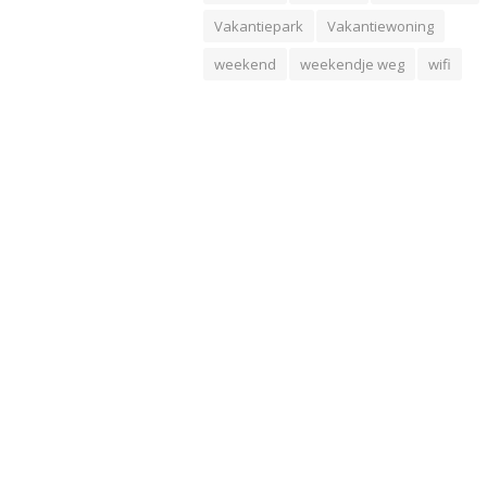
Vakantiepark
Vakantiewoning
weekend
weekendje weg
wifi