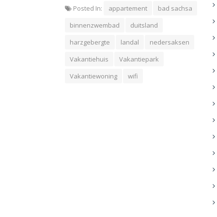
Posted In:
appartement
bad sachsa
binnenzwembad
duitsland
harzgebergte
landal
nedersaksen
Vakantiehuis
Vakantiepark
Vakantiewoning
wifi