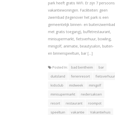
park heeft gratis WiFi. Er zijn 7 persoons
vakantiewoningen. Faciliteiten: geen
zwembad (tegenover het park is een
gemeentelijk binnen- en buitenzwemba
met gratis toegang), buffetrestaurant,
minisupermarkt, fietsverhuur, bowling,
minigolf, animatie, beautysalon, buiten-
en binnenspeeltuin, bar […]
Posted In:
bad bentheim
bar
duitsland
ferienresort
fietsverhuur
kidsclub
midweek
minigolf
minisupermarkt
nedersaksen
resort
restaurant
roompot
speeltuin
vakantie
Vakantiehuis