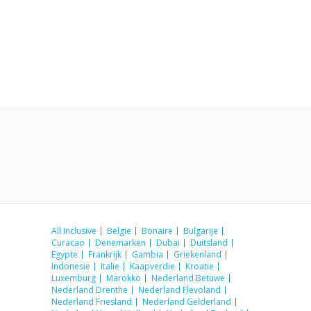
All Inclusive
Belgie
Bonaire
Bulgarije
Curacao
Denemarken
Dubai
Duitsland
Egypte
Frankrijk
Gambia
Griekenland
Indonesie
Italie
Kaapverdie
Kroatie
Luxemburg
Marokko
Nederland Betuwe
Nederland Drenthe
Nederland Flevoland
Nederland Friesland
Nederland Gelderland