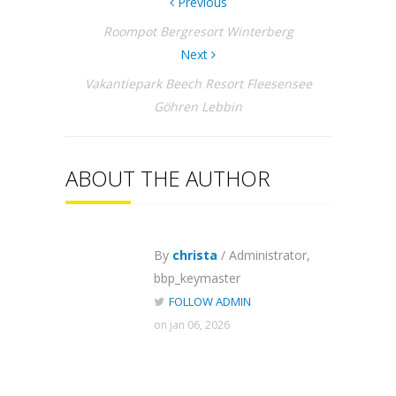
Previous
Roompot Bergresort Winterberg
Next
Vakantiepark Beech Resort Fleesensee
Göhren Lebbin
ABOUT THE AUTHOR
By
christa
/ Administrator,
bbp_keymaster
FOLLOW ADMIN
on jan 06, 2026