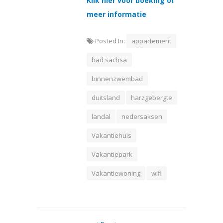
Klik hier voor boeking of
meer informatie
Posted In:
appartement
bad sachsa
binnenzwembad
duitsland
harzgebergte
landal
nedersaksen
Vakantiehuis
Vakantiepark
Vakantiewoning
wifi