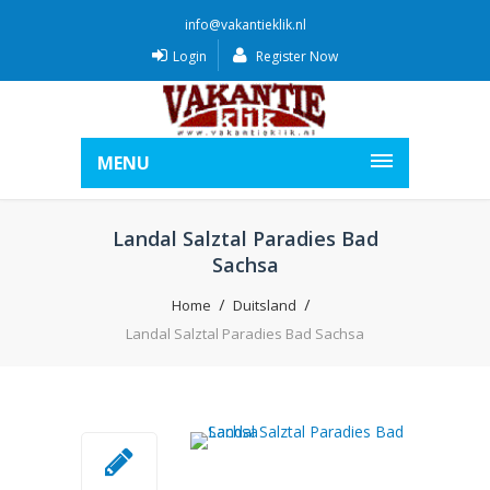
info@vakantieklik.nl
Login
Register Now
MENU
Landal Salztal Paradies Bad
Sachsa
Home
Duitsland
Landal Salztal Paradies Bad Sachsa