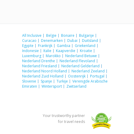
All Inclusive
Belgie
Bonaire
Bulgarije
Curacao
Denemarken
Dubai
Duitsland
Egypte
Frankrijk
Gambia
Griekenland
Indonesie
Italie
Kaapverdie
Kroatie
Luxemburg
Marokko
Nederland Betuwe
Nederland Drenthe
Nederland Flevoland
Nederland Friesland
Nederland Gelderland
Nederland Noord Holland
Nederland Zeeland
Nederland Zuid Holland
Oostenrijk
Portugal
Slovenie
Spanje
Turkije
Verenigde Arabische
Emiraten
Wintersport
Zwitserland
Your trustworthy partner
for travel needs