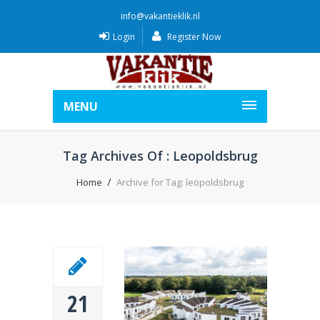
info@vakantieklik.nl
Login
Register Now
MENU
Tag Archives Of : Leopoldsbrug
Home
Archive for Tag: leopoldsbrug
21